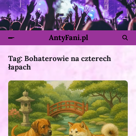
AntyFani.pl
Tag:
Bohaterowie na czterech
łapach