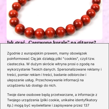
Jak grać „Czerwone korale” na gitarze?
Przewodnik po akordach z pełnym
Zgodnie z europejskim prawem, mamy obowiązek
opisem
poinformować Cię jak działają pliki "cookies", czyli tzw.
1 MIESIĄC TEMU
ciasteczka. W dużym skrócie witryna prosi o zgodę na
wykorzystanie Twoich danych. Spersonalizowane reklamy i
Kategorie
treści, pomiar reklam i treści, badanie odbiorców i
ulepszanie usług. Przechowywanie informacji na
urządzeniu lub dostęp do nich.
Artyści
(33)
DJ
(21)
Twoje dane osobowe będą przetwarzane, a informacje z
Epoka Baroku
(15)
Twojego urządzenia (pliki cookie, unikalne identyfikatory
itp.) mogą być wyświetlane i zapisywane przez 137
Instrumenty
(43)