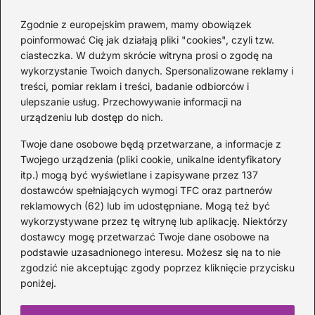
Przewodnik po akordach z pełnym
Zgodnie z europejskim prawem, mamy obowiązek
opisem
poinformować Cię jak działają pliki "cookies", czyli tzw.
1 MIESIĄC TEMU
ciasteczka. W dużym skrócie witryna prosi o zgodę na
wykorzystanie Twoich danych. Spersonalizowane reklamy i
Kategorie
treści, pomiar reklam i treści, badanie odbiorców i
ulepszanie usług. Przechowywanie informacji na
urządzeniu lub dostęp do nich.
Artyści
(33)
DJ
(21)
Twoje dane osobowe będą przetwarzane, a informacje z
Epoka Baroku
(15)
Twojego urządzenia (pliki cookie, unikalne identyfikatory
itp.) mogą być wyświetlane i zapisywane przez 137
Instrumenty
(43)
dostawców spełniających wymogi TFC oraz partnerów
Kompozytorzy
(23)
reklamowych (62) lub im udostępniane. Mogą też być
Koncerty
(32)
wykorzystywane przez tę witrynę lub aplikację. Niektórzy
Muzyka
(208)
dostawcy mogę przetwarzać Twoje dane osobowe na
podstawie uzasadnionego interesu. Możesz się na to nie
Opery
(11)
zgodzić nie akceptując zgody poprzez kliknięcie przycisku
Skrzypce
(20)
poniżej.
Ukulele
(20)