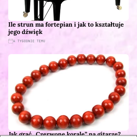
Ile strun ma fortepian i jak to kształtuje
jego dźwięk
4 TYGODNIE TEMU
Jak grać „Czerwone korale” na gitarze?