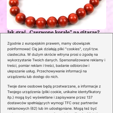
Jak grać „Czerwone korale” na gitarze?
Przewodnik po akordach z pełnym
Zgodnie z europejskim prawem, mamy obowiązek
opisem
poinformować Cię jak działają pliki "cookies", czyli tzw.
1 MIESIĄC TEMU
ciasteczka. W dużym skrócie witryna prosi o zgodę na
wykorzystanie Twoich danych. Spersonalizowane reklamy i
Kategorie
treści, pomiar reklam i treści, badanie odbiorców i
ulepszanie usług. Przechowywanie informacji na
urządzeniu lub dostęp do nich.
Artyści
(33)
DJ
(21)
Twoje dane osobowe będą przetwarzane, a informacje z
Epoka Baroku
(15)
Twojego urządzenia (pliki cookie, unikalne identyfikatory
itp.) mogą być wyświetlane i zapisywane przez 137
Instrumenty
(43)
dostawców spełniających wymogi TFC oraz partnerów
Kompozytorzy
(23)
reklamowych (62) lub im udostępniane. Mogą też być
Koncerty
(32)