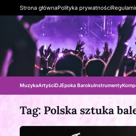
Strona główna
Polityka prywatności
Regulami
Muzyka
Artyści
DJ
Epoka Baroku
Instrumenty
Komp
Tag:
Polska sztuka ba