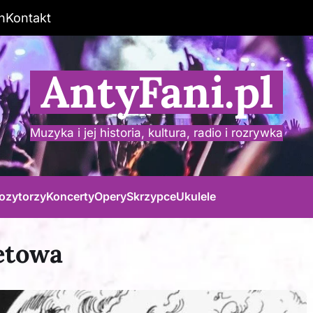
n
Kontakt
AntyFani.pl
Muzyka i jej historia, kultura, radio i rozrywka
ozytorzy
Koncerty
Opery
Skrzypce
Ukulele
letowa