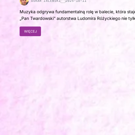
OSKAR ZALEWSKI
2025-10-11
Muzyka odgrywa fundamentalną rolę w balecie, która staj
„Pan Twardowski” autorstwa Ludomira Różyckiego nie ty
WIĘCEJ