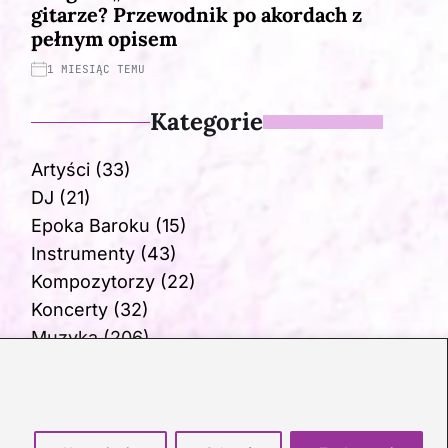
gitarze? Przewodnik po akordach z
pełnym opisem
1 MIESIĄC TEMU
Kategorie
Artyści
(33)
DJ
(21)
Epoka Baroku
(15)
Instrumenty
(43)
Kompozytorzy
(22)
Koncerty
(32)
Muzyka
(206)
Opery
(11)
Skrzypce
(20)
Ukulele
(20)