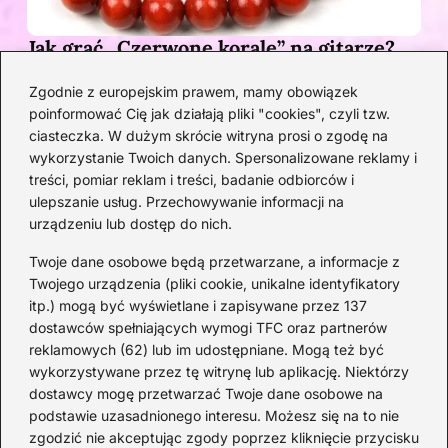
Jak grać „Czerwone korale” na gitarze?
Przewodnik po akordach z pełnym
Zgodnie z europejskim prawem, mamy obowiązek
opisem
poinformować Cię jak działają pliki "cookies", czyli tzw.
1 MIESIĄC TEMU
ciasteczka. W dużym skrócie witryna prosi o zgodę na
wykorzystanie Twoich danych. Spersonalizowane reklamy i
Kategorie
treści, pomiar reklam i treści, badanie odbiorców i
ulepszanie usług. Przechowywanie informacji na
urządzeniu lub dostęp do nich.
Artyści
(33)
DJ
(21)
Twoje dane osobowe będą przetwarzane, a informacje z
Epoka Baroku
(15)
Twojego urządzenia (pliki cookie, unikalne identyfikatory
itp.) mogą być wyświetlane i zapisywane przez 137
Instrumenty
(43)
dostawców spełniających wymogi TFC oraz partnerów
Kompozytorzy
(22)
reklamowych (62) lub im udostępniane. Mogą też być
Koncerty
(32)
wykorzystywane przez tę witrynę lub aplikację. Niektórzy
Muzyka
(203)
dostawcy mogę przetwarzać Twoje dane osobowe na
podstawie uzasadnionego interesu. Możesz się na to nie
Opery
(10)
zgodzić nie akceptując zgody poprzez kliknięcie przycisku