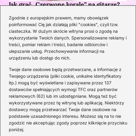
Jak grać „Czerwone korale” na gitarze?
Przewodnik po akordach z pełnym
Zgodnie z europejskim prawem, mamy obowiązek
opisem
poinformować Cię jak działają pliki "cookies", czyli tzw.
1 MIESIĄC TEMU
ciasteczka. W dużym skrócie witryna prosi o zgodę na
wykorzystanie Twoich danych. Spersonalizowane reklamy i
Kategorie
treści, pomiar reklam i treści, badanie odbiorców i
ulepszanie usług. Przechowywanie informacji na
urządzeniu lub dostęp do nich.
Artyści
(33)
DJ
(21)
Twoje dane osobowe będą przetwarzane, a informacje z
Epoka Baroku
(15)
Twojego urządzenia (pliki cookie, unikalne identyfikatory
itp.) mogą być wyświetlane i zapisywane przez 137
Instrumenty
(43)
dostawców spełniających wymogi TFC oraz partnerów
Kompozytorzy
(22)
reklamowych (62) lub im udostępniane. Mogą też być
Koncerty
(32)
wykorzystywane przez tę witrynę lub aplikację. Niektórzy
Muzyka
(206)
dostawcy mogę przetwarzać Twoje dane osobowe na
podstawie uzasadnionego interesu. Możesz się na to nie
Opery
(11)
zgodzić nie akceptując zgody poprzez kliknięcie przycisku
Skrzypce
(20)
poniżej.
Ukulele
(20)