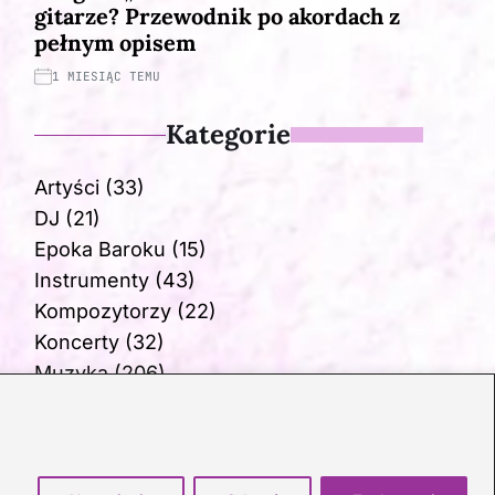
gitarze? Przewodnik po akordach z
pełnym opisem
1 MIESIĄC TEMU
Kategorie
Artyści
(33)
DJ
(21)
Epoka Baroku
(15)
Instrumenty
(43)
Kompozytorzy
(22)
Koncerty
(32)
Muzyka
(206)
Opery
(11)
Skrzypce
(20)
Ukulele
(20)