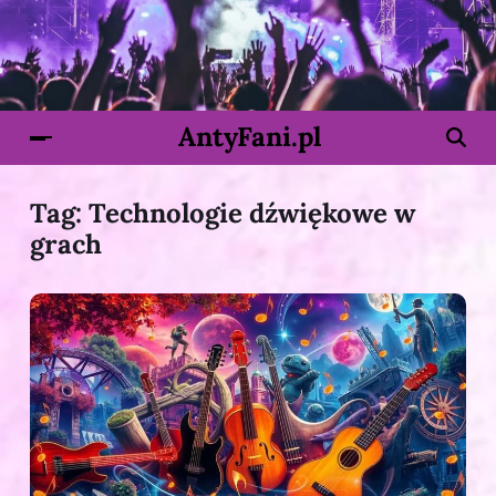
AntyFani.pl
Tag:
Technologie dźwiękowe w
grach