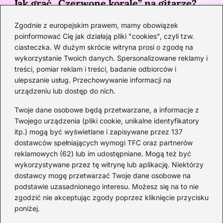
Jak grać „Czerwone korale” na gitarze?
Przewodnik po akordach z pełnym
Zgodnie z europejskim prawem, mamy obowiązek
opisem
poinformować Cię jak działają pliki "cookies", czyli tzw.
1 MIESIĄC TEMU
ciasteczka. W dużym skrócie witryna prosi o zgodę na
wykorzystanie Twoich danych. Spersonalizowane reklamy i
Kategorie
treści, pomiar reklam i treści, badanie odbiorców i
ulepszanie usług. Przechowywanie informacji na
urządzeniu lub dostęp do nich.
Artyści
(33)
DJ
(21)
Twoje dane osobowe będą przetwarzane, a informacje z
Epoka Baroku
(15)
Twojego urządzenia (pliki cookie, unikalne identyfikatory
itp.) mogą być wyświetlane i zapisywane przez 137
Instrumenty
(43)
dostawców spełniających wymogi TFC oraz partnerów
Kompozytorzy
(23)
reklamowych (62) lub im udostępniane. Mogą też być
Koncerty
(32)
wykorzystywane przez tę witrynę lub aplikację. Niektórzy
Muzyka
(207)
dostawcy mogę przetwarzać Twoje dane osobowe na
podstawie uzasadnionego interesu. Możesz się na to nie
Opery
(11)
zgodzić nie akceptując zgody poprzez kliknięcie przycisku
Skrzypce
(20)
poniżej.
Ukulele
(20)