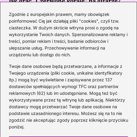
Jak grać „Czerwone korale” na gitarze?
Przewodnik po akordach z pełnym
Zgodnie z europejskim prawem, mamy obowiązek
opisem
poinformować Cię jak działają pliki "cookies", czyli tzw.
1 MIESIĄC TEMU
ciasteczka. W dużym skrócie witryna prosi o zgodę na
wykorzystanie Twoich danych. Spersonalizowane reklamy i
Kategorie
treści, pomiar reklam i treści, badanie odbiorców i
ulepszanie usług. Przechowywanie informacji na
urządzeniu lub dostęp do nich.
Artyści
(33)
DJ
(21)
Twoje dane osobowe będą przetwarzane, a informacje z
Epoka Baroku
(15)
Twojego urządzenia (pliki cookie, unikalne identyfikatory
itp.) mogą być wyświetlane i zapisywane przez 137
Instrumenty
(43)
dostawców spełniających wymogi TFC oraz partnerów
Kompozytorzy
(22)
reklamowych (62) lub im udostępniane. Mogą też być
Koncerty
(32)
wykorzystywane przez tę witrynę lub aplikację. Niektórzy
Muzyka
(203)
dostawcy mogę przetwarzać Twoje dane osobowe na
podstawie uzasadnionego interesu. Możesz się na to nie
Opery
(10)
zgodzić nie akceptując zgody poprzez kliknięcie przycisku
Skrzypce
(20)
poniżej.
Ukulele
(20)