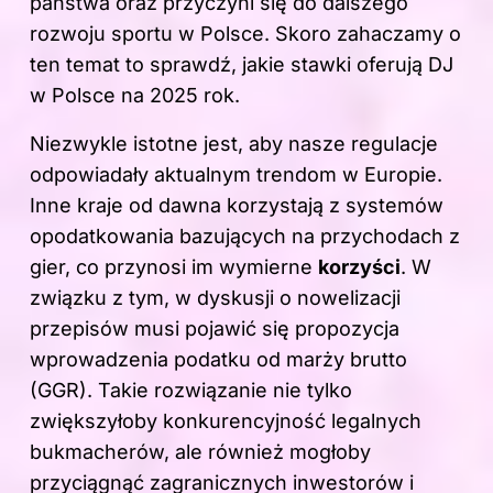
państwa oraz przyczyni się do dalszego
rozwoju sportu w Polsce. Skoro zahaczamy o
ten temat to sprawdź,
jakie stawki oferują DJ
w Polsce na 2025 rok
.
Niezwykle istotne jest, aby nasze regulacje
odpowiadały aktualnym trendom w Europie.
Inne kraje od dawna korzystają z systemów
opodatkowania bazujących na przychodach z
gier, co przynosi im wymierne
korzyści
. W
związku z tym, w dyskusji o nowelizacji
przepisów musi pojawić się propozycja
wprowadzenia podatku od marży brutto
(GGR). Takie rozwiązanie nie tylko
zwiększyłoby konkurencyjność legalnych
bukmacherów, ale również mogłoby
przyciągnąć zagranicznych inwestorów i