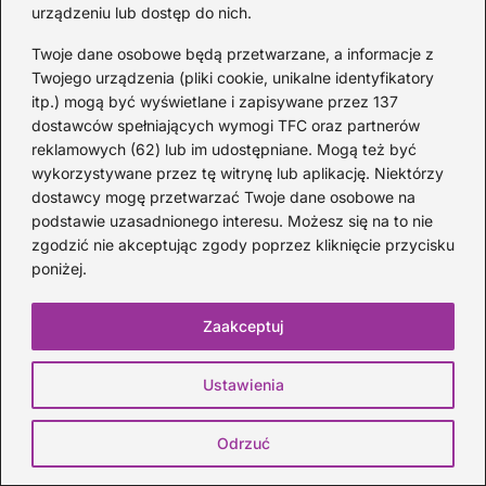
urządzeniu lub dostęp do nich.
Następny:
Twoje dane osobowe będą przetwarzane, a informacje z
Ile trwa koncert Budki Suflera?
Twojego urządzenia (pliki cookie, unikalne identyfikatory
Odkryj zaskakujące fakty o ich
itp.) mogą być wyświetlane i zapisywane przez 137
występach
dostawców spełniających wymogi TFC oraz partnerów
reklamowych (62) lub im udostępniane. Mogą też być
wykorzystywane przez tę witrynę lub aplikację. Niektórzy
dostawcy mogę przetwarzać Twoje dane osobowe na
podstawie uzasadnionego interesu. Możesz się na to nie
zgodzić nie akceptując zgody poprzez kliknięcie przycisku
Zobacz więcej
poniżej.
Zaakceptuj
Ustawienia
Odrzuć