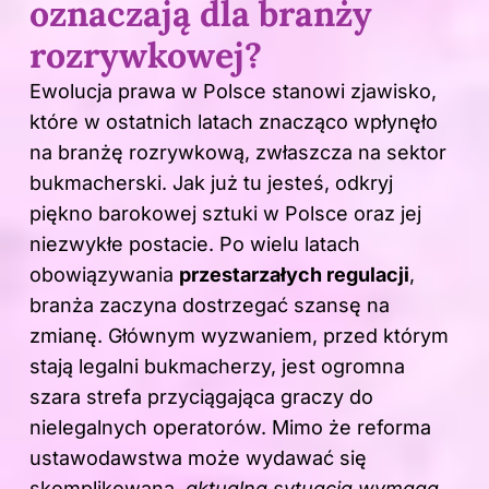
oznaczają dla branży
rozrywkowej?
Ewolucja prawa w Polsce stanowi zjawisko,
które w ostatnich latach znacząco wpłynęło
na branżę rozrywkową, zwłaszcza na sektor
bukmacherski. Jak już tu jesteś, odkryj
piękno barokowej sztuki w Polsce oraz jej
niezwykłe postacie
. Po wielu latach
obowiązywania
przestarzałych regulacji
,
branża zaczyna dostrzegać szansę na
zmianę. Głównym wyzwaniem, przed którym
stają legalni bukmacherzy, jest ogromna
szara strefa przyciągająca graczy do
nielegalnych operatorów. Mimo że reforma
ustawodawstwa może wydawać się
skomplikowana,
aktualna sytuacja wymaga