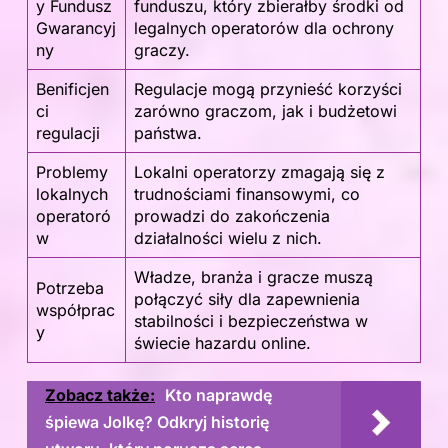
y Fundusz
funduszu, który zbierałby środki od
Gwarancyj
legalnych operatorów dla ochrony
ny
graczy.
Benificjen
Regulacje mogą przynieść korzyści
ci
zarówno graczom, jak i budżetowi
regulacji
państwa.
Problemy
Lokalni operatorzy zmagają się z
lokalnych
trudnościami finansowymi, co
operatoró
prowadzi do zakończenia
w
działalności wielu z nich.
Władze, branża i gracze muszą
Potrzeba
połączyć siły dla zapewnienia
współprac
stabilności i bezpieczeństwa w
y
świecie hazardu online.
Zobacz także:
Kto naprawdę
śpiewa Jolkę? Odkryj historię