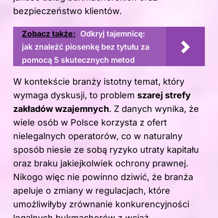
bezpieczeństwo klientów.
Zobacz także:
Odkryj tajemnicę:
jak znaleźć piosenkę bez tytułu za
pomocą 5 skutecznych metod
W kontekście branży istotny temat, który
wymaga dyskusji, to problem
szarej strefy
zakładów wzajemnych
. Z danych wynika, że
wiele osób w Polsce korzysta z ofert
nielegalnych operatorów, co w naturalny
sposób niesie ze sobą ryzyko utraty kapitału
oraz braku jakiejkolwiek ochrony prawnej.
Nikogo więc nie powinno dziwić, że branża
apeluje o zmiany w regulacjach, które
umożliwiłyby zrównanie konkurencyjności
legalnych bukmacherów z wciąż