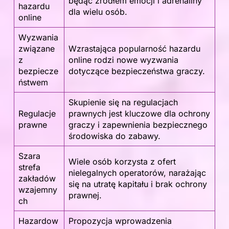
będąc źródłem emocji i adrenaliny
hazardu
dla wielu osób.
online
Wyzwania
związane
Wzrastająca popularność hazardu
z
online rodzi nowe wyzwania
bezpiecze
dotyczące bezpieczeństwa graczy.
ństwem
Skupienie się na regulacjach
Regulacje
prawnych jest kluczowe dla ochrony
prawne
graczy i zapewnienia bezpiecznego
środowiska do zabawy.
Szara
Wiele osób korzysta z ofert
strefa
nielegalnych operatorów, narażając
zakładów
się na utratę kapitału i brak ochrony
wzajemny
prawnej.
ch
Hazardow
Propozycja wprowadzenia