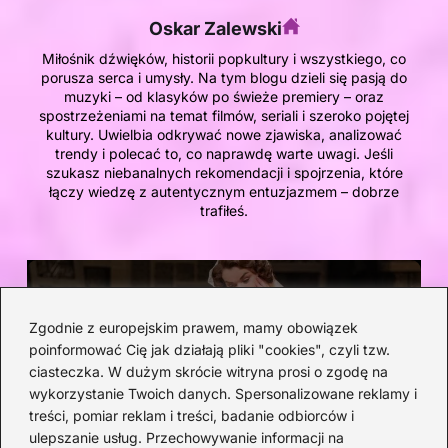
Oskar Zalewski
Miłośnik dźwięków, historii popkultury i wszystkiego, co
porusza serca i umysły. Na tym blogu dzieli się pasją do
muzyki – od klasyków po świeże premiery – oraz
spostrzeżeniami na temat filmów, seriali i szeroko pojętej
kultury. Uwielbia odkrywać nowe zjawiska, analizować
trendy i polecać to, co naprawdę warte uwagi. Jeśli
szukasz niebanalnych rekomendacji i spojrzenia, które
łączy wiedzę z autentycznym entuzjazmem – dobrze
trafiłeś.
Poprzedni:
Magia opery na ekranie: odkryj
Zgodnie z europejskim prawem, mamy obowiązek
poinformować Cię jak działają pliki "cookies", czyli tzw.
najlepsze filmy o wielkiej
ciasteczka. W dużym skrócie witryna prosi o zgodę na
muzyce
wykorzystanie Twoich danych. Spersonalizowane reklamy i
treści, pomiar reklam i treści, badanie odbiorców i
ulepszanie usług. Przechowywanie informacji na