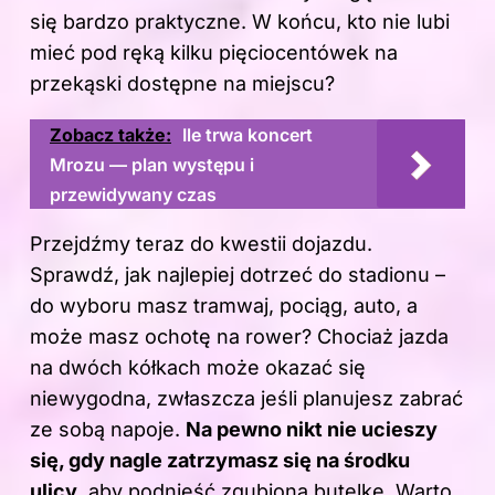
się bardzo praktyczne. W końcu, kto nie lubi
mieć pod ręką kilku pięciocentówek na
przekąski dostępne na miejscu?
Zobacz także:
Ile trwa koncert
Mrozu — plan występu i
przewidywany czas
Przejdźmy teraz do kwestii dojazdu.
Sprawdź, jak najlepiej dotrzeć do stadionu –
do wyboru masz tramwaj, pociąg, auto, a
może masz ochotę na rower? Chociaż jazda
na dwóch kółkach może okazać się
niewygodna, zwłaszcza jeśli planujesz zabrać
ze sobą napoje.
Na pewno nikt nie ucieszy
się, gdy nagle zatrzymasz się na środku
ulicy
, aby podnieść zgubioną butelkę. Warto