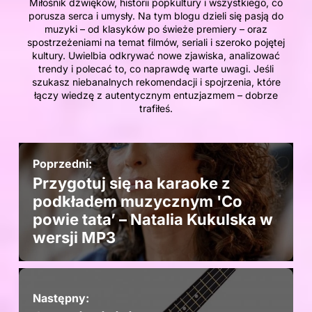
Miłośnik dźwięków, historii popkultury i wszystkiego, co
porusza serca i umysły. Na tym blogu dzieli się pasją do
muzyki – od klasyków po świeże premiery – oraz
spostrzeżeniami na temat filmów, seriali i szeroko pojętej
kultury. Uwielbia odkrywać nowe zjawiska, analizować
trendy i polecać to, co naprawdę warte uwagi. Jeśli
szukasz niebanalnych rekomendacji i spojrzenia, które
łączy wiedzę z autentycznym entuzjazmem – dobrze
trafiłeś.
Poprzedni:
Przygotuj się na karaoke z
podkładem muzycznym 'Co
powie tata’ – Natalia Kukulska w
wersji MP3
Następny: