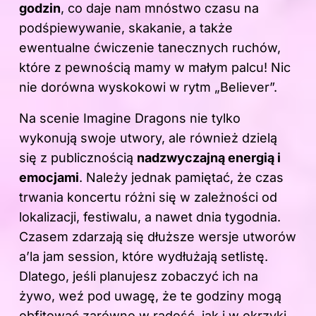
godzin
, co daje nam mnóstwo czasu na
podśpiewywanie, skakanie, a także
ewentualne ćwiczenie tanecznych ruchów,
które z pewnością mamy w małym palcu! Nic
nie dorówna wyskokowi w rytm „Believer”.
Na scenie Imagine Dragons nie tylko
wykonują swoje utwory, ale również dzielą
się z publicznością
nadzwyczajną energią i
emocjami
. Należy jednak pamiętać, że czas
trwania koncertu różni się w zależności od
lokalizacji, festiwalu, a nawet dnia tygodnia.
Czasem zdarzają się dłuższe wersje utworów
a’la jam session, które wydłużają setlistę.
Dlatego, jeśli planujesz zobaczyć ich na
żywo, weź pod uwagę, że te godziny mogą
obfitować zarówno w radość, jak i w okrzyki