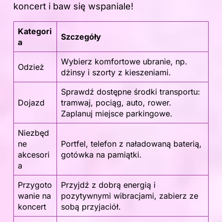
koncert
i baw się wspaniale!
Kategori
Szczegóły
a
Wybierz komfortowe ubranie, np.
Odzież
dżinsy i szorty z kieszeniami.
Sprawdź dostępne środki transportu:
Dojazd
tramwaj, pociąg, auto, rower.
Zaplanuj miejsce parkingowe.
Niezbęd
ne
Portfel, telefon z naładowaną baterią,
akcesori
gotówka na pamiątki.
a
Przygoto
Przyjdź z dobrą energią i
wanie na
pozytywnymi wibracjami, zabierz ze
koncert
sobą przyjaciół.