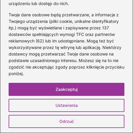
urządzeniu lub dostęp do nich.
Twoje dane osobowe będą przetwarzane, a informacje z
Akordy do Wielkiej Wody — chwyty
Twojego urządzenia (pliki cookie, unikalne identyfikatory
gitarowe z diagramami i wskazówkami
itp.) mogą być wyświetlane i zapisywane przez 137
dostawców spełniających wymogi TFC oraz partnerów
6 DNI TEMU
reklamowych (62) lub im udostępniane. Mogą też być
wykorzystywane przez tę witrynę lub aplikację. Niektórzy
dostawcy mogę przetwarzać Twoje dane osobowe na
podstawie uzasadnionego interesu. Możesz się na to nie
zgodzić nie akceptując zgody poprzez kliknięcie przycisku
poniżej.
Zaakceptuj
Ustawienia
Odrzuć
Kapodaster do ukulele: jak go używać i