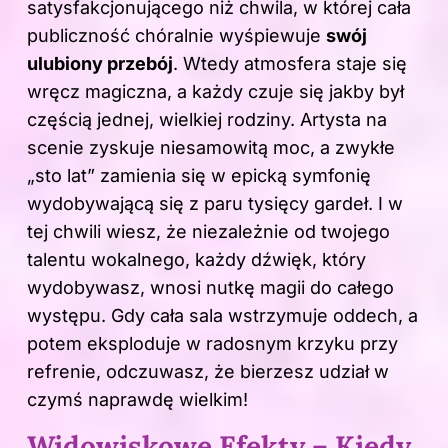
satysfakcjonującego niż chwila, w której cała
publiczność chóralnie wyśpiewuje
swój
ulubiony przebój
. Wtedy atmosfera staje się
wręcz magiczna, a każdy czuje się jakby był
częścią jednej, wielkiej rodziny. Artysta na
scenie zyskuje niesamowitą moc, a zwykłe
„sto lat” zamienia się w epicką symfonię
wydobywającą się z paru tysięcy gardeł. I w
tej chwili wiesz, że niezależnie od twojego
talentu wokalnego, każdy dźwięk, który
wydobywasz, wnosi nutkę magii do całego
występu. Gdy cała sala wstrzymuje oddech, a
potem eksploduje w radosnym krzyku przy
refrenie, odczuwasz, że bierzesz udział w
czymś naprawdę wielkim!
Widowiskowe Efekty – Kiedy