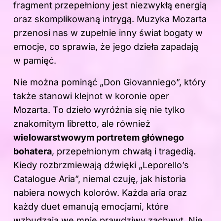
fragment przepełniony jest niezwykłą energią
oraz skomplikowaną intrygą. Muzyka Mozarta
przenosi nas w zupełnie inny świat bogaty w
emocje, co sprawia, że jego dzieła zapadają
w pamięć.
Nie można pominąć „Don Giovanniego”, który
także stanowi klejnot w koronie oper
Mozarta. To dzieło wyróżnia się nie tylko
znakomitym libretto, ale również
wielowarstwowym portretem głównego
bohatera
, przepełnionym chwałą i tragedią.
Kiedy rozbrzmiewają dźwięki „Leporello’s
Catalogue Aria”, niemal czuję, jak historia
nabiera nowych kolorów. Każda aria oraz
każdy duet emanują emocjami, które
wzbudzają we mnie prawdziwy zachwyt. Nie