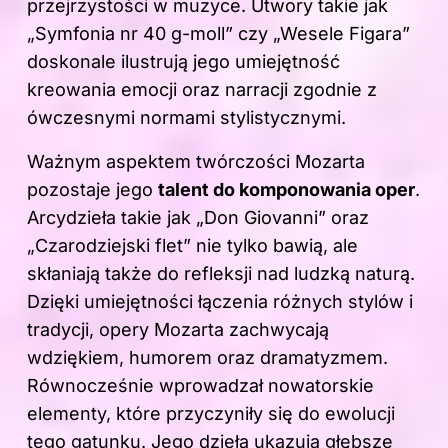
przejrzystości w muzyce. Utwory takie jak
„Symfonia nr 40 g-moll” czy „Wesele Figara”
doskonale ilustrują jego umiejętność
kreowania emocji oraz narracji zgodnie z
ówczesnymi normami stylistycznymi.
Ważnym aspektem twórczości Mozarta
pozostaje jego
talent do komponowania oper
.
Arcydzieła takie jak „Don Giovanni” oraz
„Czarodziejski flet” nie tylko bawią, ale
skłaniają także do refleksji nad ludzką naturą.
Dzięki umiejętności łączenia różnych stylów i
tradycji, opery Mozarta zachwycają
wdziękiem, humorem oraz dramatyzmem.
Równocześnie wprowadzał nowatorskie
elementy, które przyczyniły się do ewolucji
tego gatunku. Jego dzieła ukazują głębsze