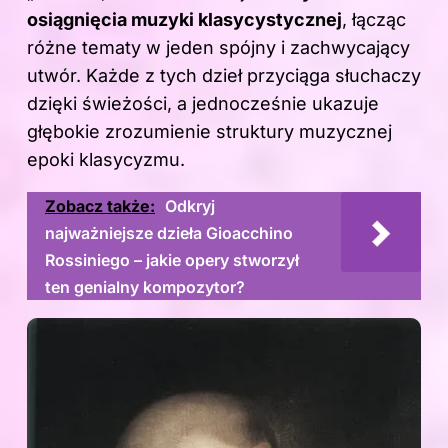
osiągnięcia muzyki klasycystycznej
, łącząc
różne tematy w jeden spójny i zachwycający
utwór. Każde z tych dzieł przyciąga słuchaczy
dzięki świeżości, a jednocześnie ukazuje
głębokie zrozumienie struktury muzycznej
epoki klasycyzmu.
Zobacz także:
Odkryj
najważniejsze dzieła Gioacchino
Rossiniego – jakie opery stworzył
ten genialny kompozytor?