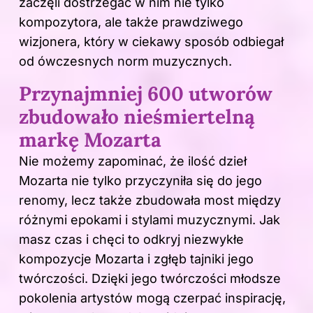
zaczęli dostrzegać w nim nie tylko
kompozytora, ale także prawdziwego
wizjonera, który w ciekawy sposób odbiegał
od ówczesnych norm muzycznych.
Przynajmniej 600 utworów
zbudowało nieśmiertelną
markę Mozarta
Nie możemy zapominać, że ilość dzieł
Mozarta nie tylko przyczyniła się do jego
renomy, lecz także zbudowała most między
różnymi epokami i stylami muzycznymi. Jak
masz czas i chęci to odkryj
niezwykłe
kompozycje Mozarta i zgłęb tajniki jego
twórczości
. Dzięki jego twórczości młodsze
pokolenia artystów mogą czerpać inspirację,