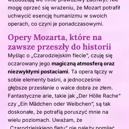
mogę oprzeć się wrażeniu, że Mozart potrafił
uchwycić esencję humanizmu w swoich
operach, co czyni je ponadczasowymi.
Opery Mozarta, które na
zawsze przeszły do historii
Myśląc o „Czarodziejskim flecie”, czuję się
oczarowany jego
magiczną atmosferą oraz
niezwykłymi postaciami
. Ta opera łączy w
sobie elementy baśni, a jednocześnie
głębsze przesłanie o walce dobra ze złem.
Fantastyczne arie, takie jak „Der Hölle Rache”
czy „Ein Mädchen oder Weibchen”, są tak
doskonałe, że potrafią poruszyć mnie na
wielu poziomach. Uważam, że
„Czarodziejskiego fletu” nie należy pomijać,