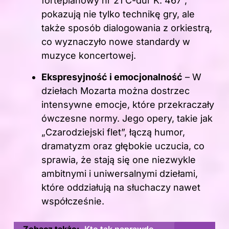
fortepianowy nr 21 C-dur K. 467”,
pokazują nie tylko technikę gry, ale
także sposób dialogowania z orkiestrą,
co wyznaczyło nowe standardy w
muzyce koncertowej.
Ekspresyjność i emocjonalność
– W
dziełach Mozarta można dostrzec
intensywne emocje, które przekraczały
ówczesne normy. Jego opery, takie jak
„Czarodziejski flet”, łączą humor,
dramatyzm oraz głębokie uczucia, co
sprawia, że stają się one niezwykle
ambitnymi i uniwersalnymi dziełami,
które oddziałują na słuchaczy nawet
współcześnie.
Zobacz także:
Kto tak naprawdę