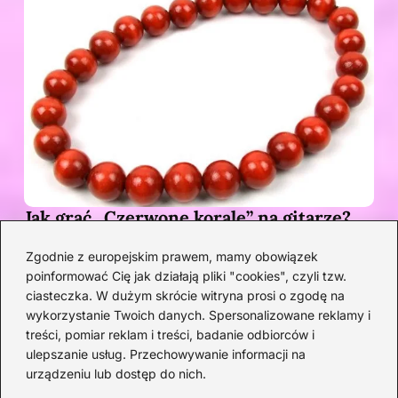
Jak grać „Czerwone korale” na gitarze?
Przewodnik po akordach z pełnym
Zgodnie z europejskim prawem, mamy obowiązek
opisem
poinformować Cię jak działają pliki "cookies", czyli tzw.
1 MIESIĄC TEMU
ciasteczka. W dużym skrócie witryna prosi o zgodę na
wykorzystanie Twoich danych. Spersonalizowane reklamy i
Kategorie
treści, pomiar reklam i treści, badanie odbiorców i
ulepszanie usług. Przechowywanie informacji na
urządzeniu lub dostęp do nich.
Artyści
(33)