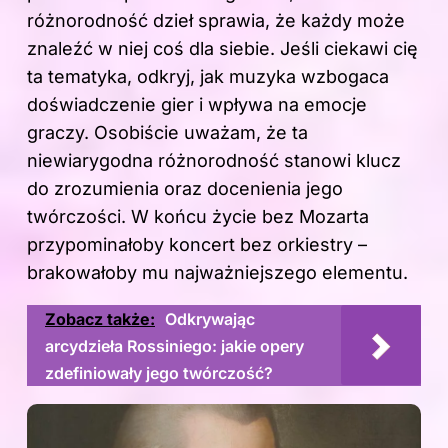
różnorodność dzieł sprawia, że każdy może
znaleźć w niej coś dla siebie. Jeśli ciekawi cię
ta tematyka, odkryj,
jak muzyka wzbogaca
doświadczenie gier i wpływa na emocje
graczy
. Osobiście uważam, że ta
niewiarygodna różnorodność stanowi klucz
do zrozumienia oraz docenienia jego
twórczości. W końcu życie bez Mozarta
przypominałoby koncert bez orkiestry –
brakowałoby mu najważniejszego elementu.
Zobacz także:
Odkrywając
arcydzieła Rossiniego: jakie opery
zdefiniowały jego twórczość?