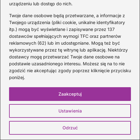
urządzeniu lub dostęp do nich.
Twoje dane osobowe będą przetwarzane, a informacje z
Twojego urządzenia (pliki cookie, unikalne identyfikatory
itp.) mogą być wyświetlane i zapisywane przez 137
dostawców spełniających wymogi TFC oraz partnerów
reklamowych (62) lub im udostępniane. Mogą też być
Kapodaster do ukulele: jak go używać i
wykorzystywane przez tę witrynę lub aplikację. Niektórzy
jak ułatwia grę akordów
dostawcy mogę przetwarzać Twoje dane osobowe na
podstawie uzasadnionego interesu. Możesz się na to nie
2 DNI TEMU
zgodzić nie akceptując zgody poprzez kliknięcie przycisku
poniżej.
Zaakceptuj
Ustawienia
Odrzuć