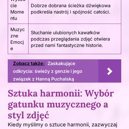
cie
Dobrze dobrana ścieżka dźwiękowa
Mome
podkreśla nastrój i spójność całości.
ntu
Muzyc
Słuchanie ulubionych kawałków
zne
podczas przeglądania zdjęć otwiera
Emocj
przed nami fantastyczne historie.
e
Zobacz także:
Zaskakujące
odkrycia: świeży z genzie i jego
związek z Hanną Puchalską
Sztuka harmonii: Wybór
gatunku muzycznego a
styl zdjęć
Kiedy myślimy o sztuce harmonii, zazwyczaj