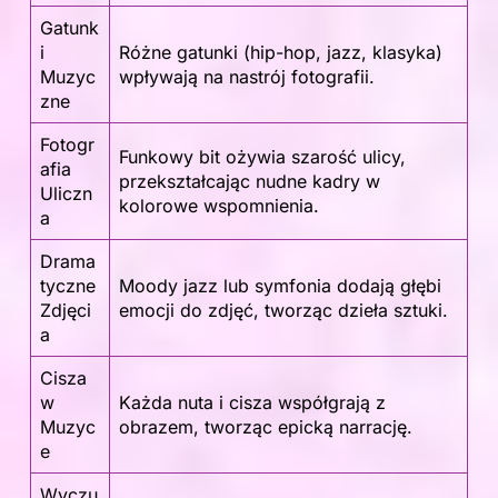
Gatunk
i
Różne gatunki (hip-hop, jazz, klasyka)
Muzyc
wpływają na nastrój fotografii.
zne
Fotogr
Funkowy bit ożywia szarość ulicy,
afia
przekształcając nudne kadry w
Uliczn
kolorowe wspomnienia.
a
Drama
tyczne
Moody jazz lub symfonia dodają głębi
Zdjęci
emocji do zdjęć, tworząc dzieła sztuki.
a
Cisza
w
Każda nuta i cisza współgrają z
Muzyc
obrazem, tworząc epicką narrację.
e
Wyczu