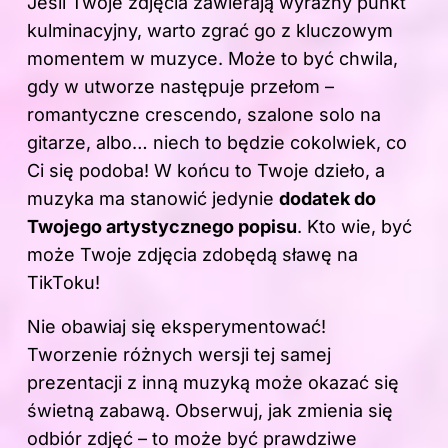
Jeśli Twoje zdjęcia zawierają wyraźny punkt
kulminacyjny, warto zgrać go z kluczowym
momentem w muzyce. Może to być chwila,
gdy w utworze następuje przełom –
romantyczne crescendo, szalone solo na
gitarze, albo… niech to będzie cokolwiek, co
Ci się podoba! W końcu to Twoje dzieło, a
muzyka ma stanowić jedynie
dodatek do
Twojego artystycznego popisu
. Kto wie, być
może Twoje zdjęcia zdobędą sławę na
TikToku!
Nie obawiaj się eksperymentować!
Tworzenie różnych wersji tej samej
prezentacji z inną muzyką może okazać się
świetną zabawą. Obserwuj, jak zmienia się
odbiór zdjęć – to może być prawdziwe