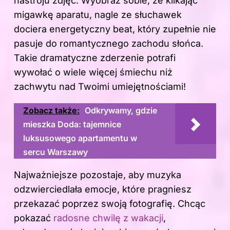
nastroju zdjęć. Wyobraź sobie, że klikając
migawkę aparatu, nagle ze słuchawek
dociera energetyczny beat, który zupełnie nie
pasuje do romantycznego zachodu słońca.
Takie dramatyczne zderzenie potrafi
wywołać o wiele więcej śmiechu niż
zachwytu nad Twoimi umiejętnościami!
Zobacz także:
Odkrywamy, gdzie
mieszka Doda: tajemnice
luksusowego apartamentu w
sercu Warszawy
Najważniejsze pozostaje, aby muzyka
odzwierciedlała emocje, które pragniesz
przekazać poprzez swoją fotografię. Chcąc
pokazać
radosne chwilę z wakacji
,