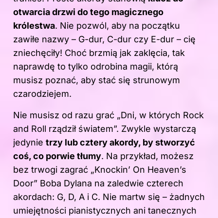
otwarcia drzwi do tego magicznego
królestwa
. Nie pozwól, aby na początku
zawiłe nazwy – G-dur, C-dur czy E-dur – cię
zniechęciły! Choć brzmią jak zaklęcia, tak
naprawdę to tylko odrobina magii, którą
musisz poznać, aby stać się strunowym
czarodziejem.
Nie musisz od razu grać „Dni, w których Rock
and Roll rządził światem”. Zwykle wystarczą
jedynie
trzy lub cztery akordy, by stworzyć
coś, co porwie tłumy
. Na przykład, możesz
bez trwogi zagrać „Knockin’ On Heaven’s
Door” Boba Dylana na zaledwie czterech
akordach: G, D, A i C. Nie martw się – żadnych
umiejętności pianistycznych ani tanecznych