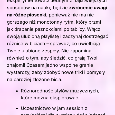
eksperymentować! Jednym z najłatwiejszych
sposobów na naukę będzie
zwrócenie uwagi
na różne piosenki
, ponieważ nie ma nic
gorszego niż monotonny rytm, który brzmi
jak drapanie paznokciami po tablicy. Włącz
swoją ulubioną playlistę i zaczynaj dostrzegać
różnice w biciach – sprawdź, co uwielbiają
Twoje ulubione zespoły. Nie zapominaj
również o tym, aby śledzić, co grają Twoi
znajomi! Czasem jedno wspólne granie
wystarczy, żeby zdobyć nowe triki i pomysły
na bardziej złożone bicia.
Różnorodność stylów muzycznych,
które można eksplorować.
Uczestnictwo w jam session z