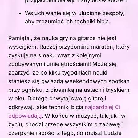
przyjaciółmi dla wymiany doświadczeń.
Wsłuchiwanie się w ulubione zespoły,
aby zrozumieć ich techniki bicia.
Pamiętaj, że nauka gry na gitarze nie jest
wyścigiem. Raczej przypomina maraton, który
zyskuje na smaku wraz z kolejnymi
zdobywanymi umiejętnościami! Może się
zdarzyć, że po kilku tygodniach nauki
staniesz się gwiazdą weekendowych spotkań
przy ognisku, z piosenką na ustach i błyskiem
w oku. Dlatego chwytaj
swoją
gitarę i
odkrywaj, jakie techniki bicia
najbardziej Ci
odpowiadają
. W końcu w muzyce, tak jak i w
życiu, chodzi przede wszystkim o zabawę i
czerpanie radości z tego, co robisz! Ludzie