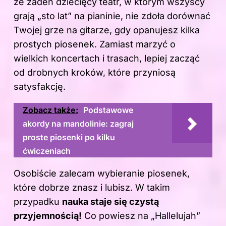
że żaden dziecięcy teatr, w którym wszyscy
grają „sto lat” na pianinie, nie zdoła dorównać
Twojej grze na gitarze, gdy opanujesz kilka
prostych piosenek. Zamiast marzyć o
wielkich koncertach i trasach, lepiej zacząć
od drobnych kroków, które przyniosą
satysfakcję.
Zobacz także:
Podstawowe
akordy na mandolinie: zagraj
proste piosenki po kilku
ćwiczeniach
Osobiście zalecam wybieranie piosenek,
które dobrze znasz i lubisz. W takim
przypadku
nauka staje się czystą
przyjemnością!
Co powiesz na „Hallelujah”