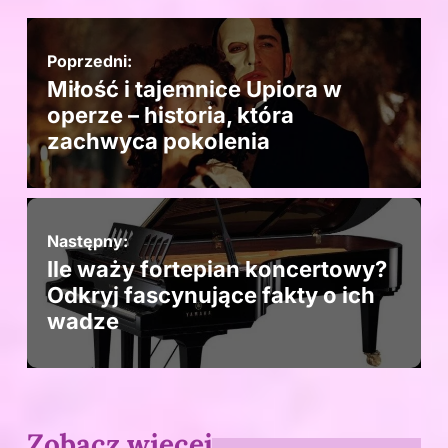
Poprzedni:
Miłość i tajemnice Upiora w
operze – historia, która
zachwyca pokolenia
Następny:
Ile waży fortepian koncertowy?
Odkryj fascynujące fakty o ich
wadze
Zobacz więcej