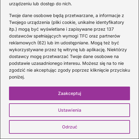
Akordy do Wielkiej Wody — chwyty
urządzeniu lub dostęp do nich.
gitarowe z diagramami i wskazówkami
Twoje dane osobowe będą przetwarzane, a informacje z
3 DNI TEMU
Twojego urządzenia (pliki cookie, unikalne identyfikatory
itp.) mogą być wyświetlane i zapisywane przez 137
dostawców spełniających wymogi TFC oraz partnerów
reklamowych (62) lub im udostępniane. Mogą też być
wykorzystywane przez tę witrynę lub aplikację. Niektórzy
dostawcy mogę przetwarzać Twoje dane osobowe na
podstawie uzasadnionego interesu. Możesz się na to nie
zgodzić nie akceptując zgody poprzez kliknięcie przycisku
poniżej.
Zaakceptuj
Ustawienia
Kapodaster do ukulele: jak go używać i
jak ułatwia grę akordów
Odrzuć
3 DNI TEMU