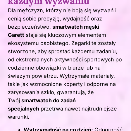
każdym wyzwaniu
Dla mężczyzn, którzy nie boją się wyzwań i
cenią sobie precyzję, wydajność oraz
bezpieczeństwo,
smartwatch męski
Garett
staje się kluczowym elementem
ekosystemu osobistego. Zegarki te zostały
stworzone, aby sprostać każdemu zadaniu,
od ekstremalnych aktywności sportowych po
codzienne obowiązki w biurze lub na
świeżym powietrzu. Wytrzymałe materiały,
takie jak wzmocnione koperty i odporne na
zarysowania szkło, gwarantują, że
Twój
smartwatch do zadań
specjalnych
przetrwa nawet najtrudniejsze
warunki.
Wytrzymałość na co dzień:
Odporność