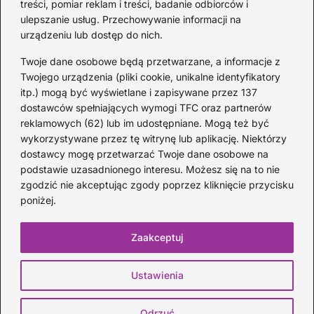
Kategorie
treści, pomiar reklam i treści, badanie odbiorców i
ulepszanie usług. Przechowywanie informacji na
urządzeniu lub dostęp do nich.
Artyści
(33)
DJ
(21)
Twoje dane osobowe będą przetwarzane, a informacje z
Epoka Baroku
(15)
Twojego urządzenia (pliki cookie, unikalne identyfikatory
itp.) mogą być wyświetlane i zapisywane przez 137
Instrumenty
(43)
dostawców spełniających wymogi TFC oraz partnerów
Kompozytorzy
(22)
reklamowych (62) lub im udostępniane. Mogą też być
Koncerty
(32)
wykorzystywane przez tę witrynę lub aplikację. Niektórzy
Muzyka
(206)
dostawcy mogę przetwarzać Twoje dane osobowe na
podstawie uzasadnionego interesu. Możesz się na to nie
Opery
(11)
zgodzić nie akceptując zgody poprzez kliknięcie przycisku
Skrzypce
(20)
poniżej.
Ukulele
(20)
Zaakceptuj
Strona główna
Polityka prywatności
Regulamin
Kontakt
Ustawienia
Muzyka i jej historia, kultura, radio i rozrywka
© AntyFani.pl
Odrzuć