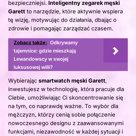
bezpieczniejsi.
Inteligentny zegarek męski
Garett
to narzędzie, które aktywnie wspiera
tę wizję, motywując do działania, dbając o
zdrowie i pomagając zarządzać czasem.
Zobacz także:
Odkrywamy
tajemnice: gdzie mieszkają
Lewandowscy w swojej
luksusowej willi?
Wybierając
smartwatch męski Garett
,
inwestujesz w technologię, która pracuje dla
Ciebie, umożliwiając Ci skoncentrowanie się
na tym, co naprawdę ważne. To wybór dla
mężczyzn, którzy cenią sobie połączenie
nowoczesnego designu z zaawansowanymi
funkcjami, niezawodność w każdej sytuacji i