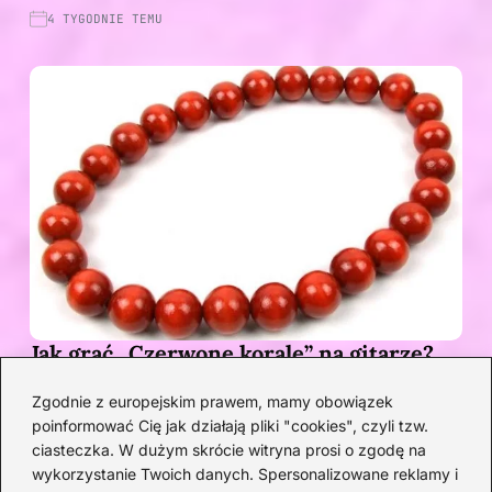
4 TYGODNIE TEMU
Jak grać „Czerwone korale” na gitarze?
Przewodnik po akordach z pełnym
Zgodnie z europejskim prawem, mamy obowiązek
opisem
poinformować Cię jak działają pliki "cookies", czyli tzw.
1 MIESIĄC TEMU
ciasteczka. W dużym skrócie witryna prosi o zgodę na
wykorzystanie Twoich danych. Spersonalizowane reklamy i