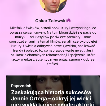
Oskar Zalewski
Miłośnik dźwięków, historii popkultury i wszystkiego, co
porusza serca i umysły. Na tym blogu dzieli się pasją do
muzyki – od klasyków po świeże premiery – oraz
spostrzeżeniami na temat filmów, seriali i szeroko pojętej
kultury. Uwielbia odkrywać nowe zjawiska, analizować
trendy i polecać to, co naprawdę warte uwagi. Jeśli
szukasz niebanalnych rekomendacji i spojrzenia, które
łączy wiedzę z autentycznym entuzjazmem – dobrze
trafiłeś.
Poprzedni:
Zaskakująca historia sukcesów
Jennie Ortega – odkryj jej wiek i
niezwykłą karierę młodej aktorki