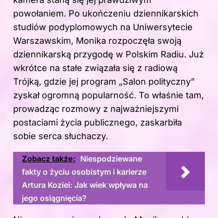
powołaniem. Po ukończeniu dziennikarskich
studiów podyplomowych na Uniwersytecie
Warszawskim, Monika rozpoczęła swoją
dziennikarską przygodę w Polskim Radiu. Już
wkrótce na stałe związała się z radiową
Trójką, gdzie jej program „Salon polityczny”
zyskał ogromną popularność. To właśnie tam,
prowadząc rozmowy z najważniejszymi
postaciami życia publicznego, zaskarbiła
sobie serca słuchaczy.
Zobacz także:
Niespodziewane
fakty o życiu osobistym i karierze
Artura Koziei: Jak wiek wpływa na
jego osiągnięcia?