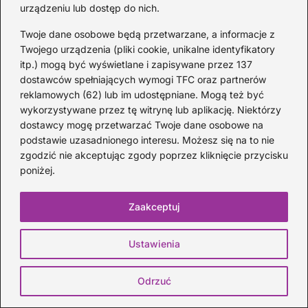
melodii do orkiestry symfonicznej
urządzeniu lub dostęp do nich.
2026-08-07
Twoje dane osobowe będą przetwarzane, a informacje z
Twojego urządzenia (pliki cookie, unikalne identyfikatory
itp.) mogą być wyświetlane i zapisywane przez 137
dostawców spełniających wymogi TFC oraz partnerów
reklamowych (62) lub im udostępniane. Mogą też być
wykorzystywane przez tę witrynę lub aplikację. Niektórzy
dostawcy mogę przetwarzać Twoje dane osobowe na
podstawie uzasadnionego interesu. Możesz się na to nie
zgodzić nie akceptując zgody poprzez kliknięcie przycisku
poniżej.
Jak legalnie uzyskać dostęp do
Zaakceptuj
ekskluzywnych treści Netflixa bez
własnego abonamentu?
Ustawienia
2026-08-07
Odrzuć