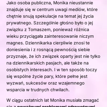
Jako osoba publiczna, Monika nieustannie
znajduje się w centrum uwagi mediów, które
chętnie snują spekulacje na temat jej życia
prywatnego. Szczególnie głośno było o jej
związku z Tomaszem, ponieważ różnica
wieku przyciągała zainteresowanie niczym
magnes. Dziennikarka cierpliwie znosi te
doniesienia i z rosnącą pewnością siebie
przyznaje, że ich związek oparty jest nie tylko
na dziennikarskich pasjach, ale także na
osobistych interesach. I w ten sposób toczy
się wspólne
życie
pary, które pełne jest
wyzwań, sukcesów oraz wzajemnego
wsparcia w trudnych chwilach.
W ciągu ostatnich lat Monika musiała zmagać
się z
poważnymi problemami zdrowotnymi
,