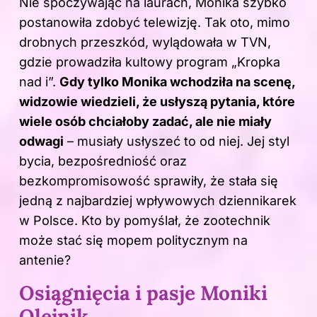
Nie spoczywając na laurach, Monika szybko
postanowiła zdobyć telewizję. Tak oto, mimo
drobnych przeszkód, wylądowała w TVN,
gdzie prowadziła kultowy program „Kropka
nad i”.
Gdy tylko Monika wchodziła na scenę,
widzowie wiedzieli, że usłyszą pytania, które
wiele osób chciałoby zadać, ale nie miały
odwagi
– musiały usłyszeć to od niej. Jej styl
bycia, bezpośredniość oraz
bezkompromisowość sprawiły, że stała się
jedną z najbardziej wpływowych dziennikarek
w Polsce. Kto by pomyślał, że zootechnik
może stać się mopem politycznym na
antenie?
Osiągnięcia i pasje Moniki
Olejnik