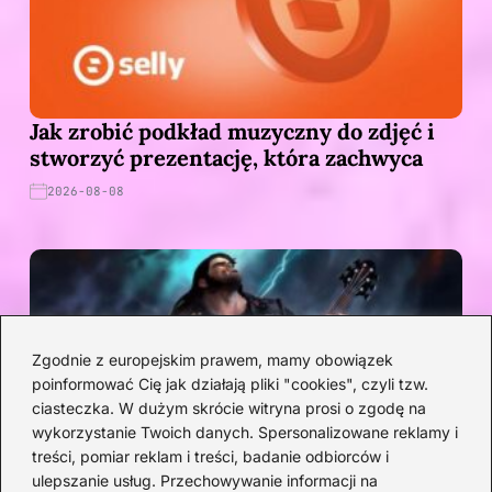
Jak zrobić podkład muzyczny do zdjęć i
stworzyć prezentację, która zachwyca
2026-08-08
Zgodnie z europejskim prawem, mamy obowiązek
poinformować Cię jak działają pliki "cookies", czyli tzw.
ciasteczka. W dużym skrócie witryna prosi o zgodę na
wykorzystanie Twoich danych. Spersonalizowane reklamy i
treści, pomiar reklam i treści, badanie odbiorców i
Ewolucja muzyki w grach: od 8-bitowych
ulepszanie usług. Przechowywanie informacji na