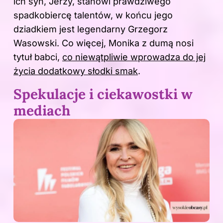
ich syn, Jerzy, stanowi prawdziwego
spadkobiercę talentów, w końcu jego
dziadkiem jest legendarny Grzegorz
Wasowski. Co więcej,
Monika
z dumą nosi
tytuł babci,
co niewątpliwie wprowadza do jej
życia dodatkowy słodki smak
.
Spekulacje i ciekawostki w
mediach