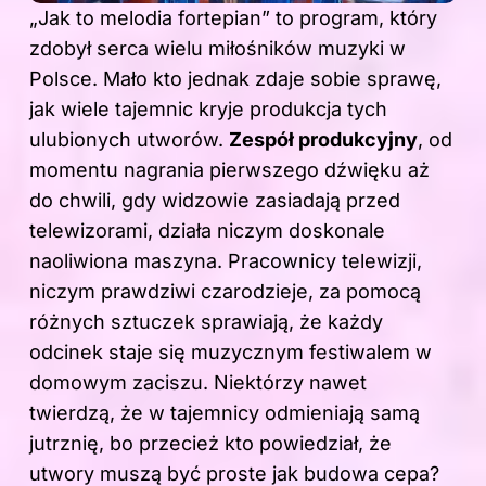
„Jak to melodia fortepian” to program, który
zdobył serca wielu miłośników muzyki w
Polsce. Mało kto jednak zdaje sobie sprawę,
jak wiele tajemnic kryje produkcja tych
ulubionych utworów.
Zespół produkcyjny
, od
momentu nagrania pierwszego dźwięku aż
do chwili, gdy widzowie zasiadają przed
telewizorami, działa niczym doskonale
naoliwiona maszyna. Pracownicy telewizji,
niczym prawdziwi czarodzieje, za pomocą
różnych sztuczek sprawiają, że każdy
odcinek staje się muzycznym festiwalem w
domowym zaciszu. Niektórzy nawet
twierdzą, że w tajemnicy odmieniają samą
jutrznię, bo przecież kto powiedział, że
utwory muszą być proste jak budowa cepa?