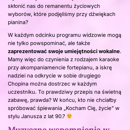
skłonić nas do remanentu życiowych
wyborów, które podjęliśmy przy dźwiękach
pianina?
W każdym odcinku programu widzowie mogą
nie tylko powspominać, ale także
zaprezentować swoje umiejętności wokalne
.
Mamy więc do czynienia z rodzajem karaoke
przy akompaniamencie fortepianu, a iskrę
nadziei na odkrycie w sobie drugiego
Chopina można dostrzec w każdym
uczestniku. To prawdziwy przepis na świetną
zabawę, prawda? W końcu, kto nie chciałby
spróbować śpiewania „Kocham Cię, życie” w
stylu Janusza z lat 90.?
Muzyczne wspomnienia w