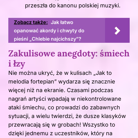
przeszła do kanonu polskiej muzyki.
Zobacz także:
Jak łatwo
opanować akordy i chwyty do
pieśni „Chlebie najcichszy”?
Zakulisowe anegdoty: śmiech
i łzy
Nie można ukryć, że w kulisach „Jak to
melodia fortepian” wydarza się znacznie
więcej niż na ekranie. Czasami podczas
nagrań artyści wpadają w niekontrolowane
ataki śmiechu, co prowadzi do zabawnych
sytuacji, a wielu twierdzi, że dusze klasyków
przewracają się w grobach! Wszystko to
dzięki jednemu z uczestników, który na