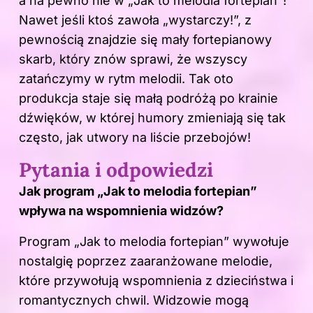
a na pewno nie w „Jak to melodia fortepian”!
Nawet jeśli ktoś zawoła „wystarczy!”, z
pewnością znajdzie się mały fortepianowy
skarb, który znów sprawi, że wszyscy
zatańczymy w rytm melodii. Tak oto
produkcja staje się małą podróżą po krainie
dźwięków, w której humory zmieniają się tak
często, jak utwory na liście przebojów!
Pytania i odpowiedzi
Jak program „Jak to melodia
fortepian
”
wpływa na wspomnienia widzów?
Program „Jak to melodia fortepian” wywołuje
nostalgię poprzez zaaranżowane melodie,
które przywołują wspomnienia z dzieciństwa i
romantycznych chwil. Widzowie mogą