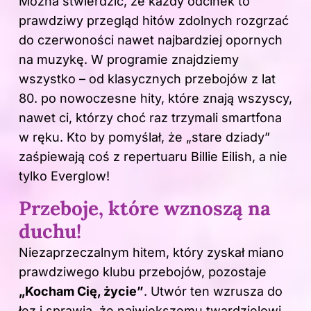
Można stwierdzić, że każdy odcinek to
prawdziwy przegląd hitów zdolnych rozgrzać
do czerwoności nawet najbardziej opornych
na muzykę. W programie znajdziemy
wszystko – od klasycznych przebojów z lat
80. po nowoczesne hity, które znają wszyscy,
nawet ci, którzy choć raz trzymali smartfona
w ręku. Kto by pomyślał, że „stare dziady”
zaśpiewają coś z repertuaru Billie Eilish, a nie
tylko Everglow!
Przeboje, które wznoszą na
duchu!
Niezaprzeczalnym hitem, który zyskał miano
prawdziwego klubu przebojów, pozostaje
„Kocham Cię, życie”
. Utwór ten wzrusza do
łez i sprawia, że największemu twardzielowi