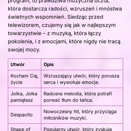
program, to prawdziwa muzyczna uczta,
która dostarcza radości, wzruszeń i mnóstwa
świetnych wspomnień. Siedząc przed
telewizorem, czujemy się jak w najlepszym
towarzystwie – z muzyką, która łączy
pokolenia, i z emocjami, które nigdy nie tracą
swojej mocy.
Utwór
Opis
Kocham Cię,
Wzruszający utwór, który porusza
życie
serca i wywołuje emocje.
Jolka, Jolka
Radosna melodia, która potrafi
pamiętasz
porwać tłum do tańca.
Nowoczesny hit, który przyciąga
Despacito
miłośników muzyki.
Shape of
Popularny utwór, który zyskuje