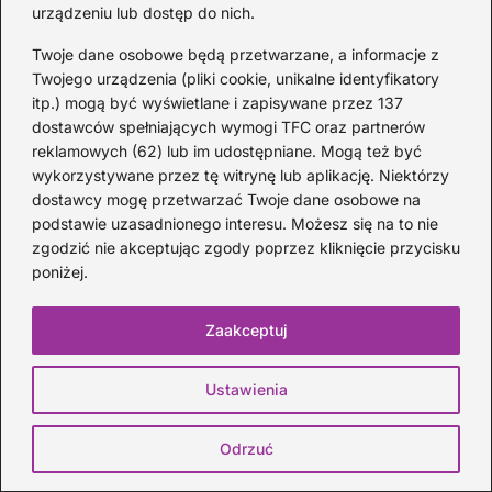
urządzeniu lub dostęp do nich.
Twoje dane osobowe będą przetwarzane, a informacje z
Twojego urządzenia (pliki cookie, unikalne identyfikatory
Akordy do Wielkiej Wody — chwyty
itp.) mogą być wyświetlane i zapisywane przez 137
gitarowe z diagramami i wskazówkami
dostawców spełniających wymogi TFC oraz partnerów
reklamowych (62) lub im udostępniane. Mogą też być
2 DNI TEMU
wykorzystywane przez tę witrynę lub aplikację. Niektórzy
dostawcy mogę przetwarzać Twoje dane osobowe na
podstawie uzasadnionego interesu. Możesz się na to nie
zgodzić nie akceptując zgody poprzez kliknięcie przycisku
poniżej.
Zaakceptuj
Ustawienia
Odrzuć