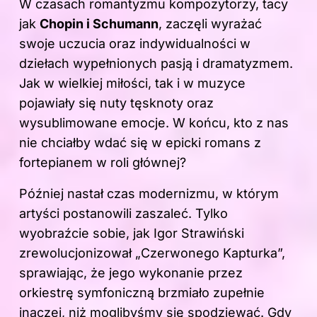
W czasach romantyzmu kompozytorzy, tacy
jak
Chopin i Schumann
, zaczęli wyrażać
swoje uczucia oraz indywidualności w
dziełach wypełnionych pasją i dramatyzmem.
Jak w wielkiej miłości, tak i w muzyce
pojawiały się nuty tęsknoty oraz
wysublimowane emocje. W końcu, kto z nas
nie chciałby wdać się w epicki romans z
fortepianem w roli głównej?
Później nastał czas modernizmu, w którym
artyści postanowili zaszaleć. Tylko
wyobraźcie sobie, jak Igor Strawiński
zrewolucjonizował „Czerwonego Kapturka”,
sprawiając, że jego wykonanie przez
orkiestrę symfoniczną brzmiało zupełnie
inaczej, niż moglibyśmy się spodziewać. Gdy