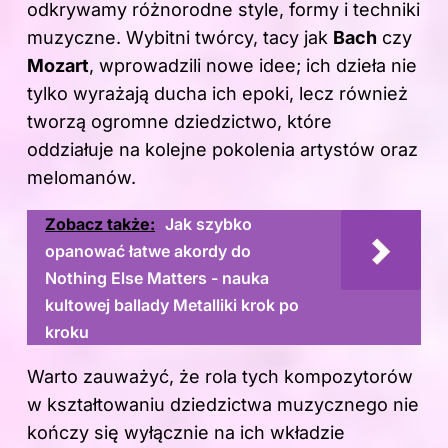
odkrywamy różnorodne style, formy i techniki
muzyczne. Wybitni twórcy, tacy jak
Bach
czy
Mozart
, wprowadzili nowe idee; ich dzieła nie
tylko wyrażają ducha ich epoki, lecz również
tworzą ogromne dziedzictwo, które
oddziałuje na kolejne pokolenia artystów oraz
melomanów.
Zobacz także:
Jak szybko
opanować łatwe akordy do
Nothing Else Matters - nauka
kultowej ballady Metalliki krok po
kroku
Warto zauważyć, że rola tych kompozytorów
w kształtowaniu dziedzictwa muzycznego nie
kończy się wyłącznie na ich wkładzie