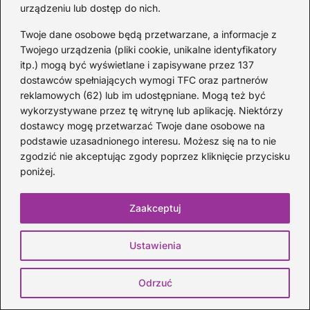
urządzeniu lub dostęp do nich.
Ja uwielbiam ją – Weekend: historia
popularnego hitu disco polo
Twoje dane osobowe będą przetwarzane, a informacje z
Twojego urządzenia (pliki cookie, unikalne identyfikatory
2026-08-09
itp.) mogą być wyświetlane i zapisywane przez 137
dostawców spełniających wymogi TFC oraz partnerów
reklamowych (62) lub im udostępniane. Mogą też być
wykorzystywane przez tę witrynę lub aplikację. Niektórzy
dostawcy mogę przetwarzać Twoje dane osobowe na
podstawie uzasadnionego interesu. Możesz się na to nie
zgodzić nie akceptując zgody poprzez kliknięcie przycisku
poniżej.
Zaakceptuj
Jak zrobić podkład muzyczny do zdjęć i
Ustawienia
stworzyć prezentację, która zachwyca
Odrzuć
2026-08-08