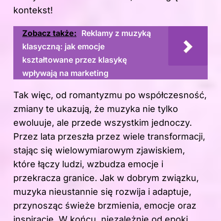
kontekst!
Zobacz także:
Reklamy z muzyką
klasyczną: jak emocje
kształtowane przez klasykę
wpływają na marketing
Tak więc, od romantyzmu po współczesność,
zmiany te ukazują, że muzyka nie tylko
ewoluuje, ale przede wszystkim jednoczy.
Przez lata przeszła przez wiele transformacji,
stając się wielowymiarowym zjawiskiem,
które łączy ludzi, wzbudza emocje i
przekracza granice. Jak w dobrym związku,
muzyka nieustannie się rozwija i adaptuje,
przynosząc świeże brzmienia, emocje oraz
inspiracje. W końcu, niezależnie od epoki,