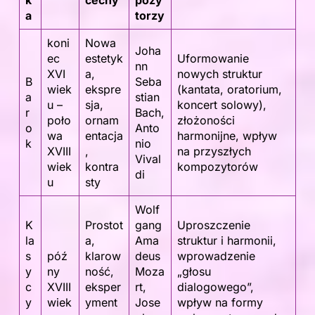
k
cechy
pozy
a
torzy
koni
Nowa
Joha
ec
estetyk
Uformowanie
nn
XVI
a,
nowych struktur
B
Seba
wiek
ekspre
(kantata, oratorium,
a
stian
u –
sja,
koncert solowy),
r
Bach,
poło
ornam
złożoności
o
Anto
wa
entacja
harmonijne, wpływ
k
nio
XVIII
,
na przyszłych
Vival
wiek
kontra
kompozytorów
di
u
sty
Wolf
K
Prostot
gang
Uproszczenie
la
a,
Ama
struktur i harmonii,
s
póź
klarow
deus
wprowadzenie
y
ny
ność,
Moza
„głosu
c
XVIII
eksper
rt,
dialogowego”,
y
wiek
yment
Jose
wpływ na formy