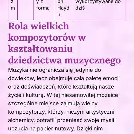
z
y z
ph
wykorzystywane do
m
formą
Hayd
dziś
n
Rola wielkich
kompozytorów w
kształtowaniu
dziedzictwa muzycznego
Muzyka nie ogranicza się jedynie do
dźwięków, lecz obejmuje całą paletę emocji
oraz doświadczeń, które kształtują nasze
życie i kulturę. W tej niesamowitej mozaice
szczególne miejsce zajmują wielcy
kompozytorzy, którzy, niczym artystyczni
alchemicy, potrafili przenieść swoje myśli i
uczucia na papier nutowy. Dzięki nim