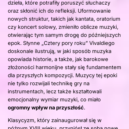
dzieła, które potrafiły poruszyć słuchaczy
oraz skłonić ich do refleksji. Uformowanie
nowych struktur, takich jak kantata, oratorium
czy koncert solowy, zmieniło oblicze muzyki,
otwierając tym samym drogę do późniejszych
epok. Słynne „Cztery pory roku” Vivaldiego
doskonale ilustrują, w jaki sposób muzyka
opowiada historie, a także, jak barokowe
złożoności harmonijne stały się fundamentem
dla przyszłych kompozycji. Muzycy tej epoki
nie tylko rozwijali technikę gry na
instrumentach, lecz także kształtowali
emocjonalny wymiar muzyki, co miało
ogromny wpływ na przyszłość
.
Klasycyzm, który zainaugurował się w
późnym XVIII
wieku
, przyniósł ze sobą nowe