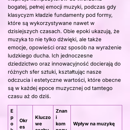
bogatej, pełnej emocji muzyki, podczas gdy
klasycyzm kładzie fundamenty pod formy,
które są wykorzystywane nawet w
dzisiejszych czasach. Obie epoki ukazują, że
muzyka to nie tylko dźwięki, ale także
emocje, opowieści oraz sposób na wyrażenie
ludzkiego ducha. Ich jednoczesne
dziedzictwo oraz innowacyjność docierają do
różnych sfer sztuki, kształtując nasze
odczucia i estetyczne wartości, które obecne
są w każdej epoce muzycznej od tamtego
czasu aż do dziś.
E
Znan
p
Kluczo
i
Okr
o
we
kom
Wpływ na muzykę
es