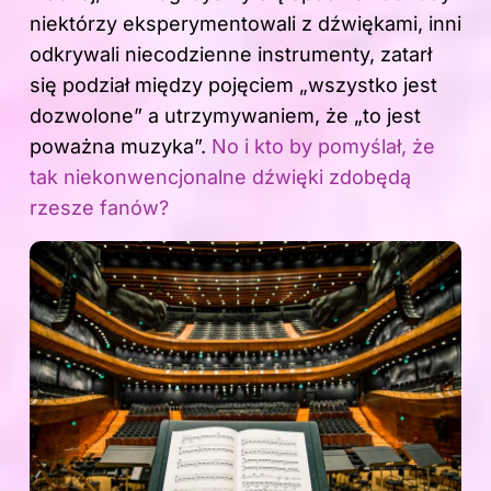
niektórzy eksperymentowali z dźwiękami, inni
odkrywali niecodzienne instrumenty, zatarł
się podział między pojęciem „wszystko jest
dozwolone” a utrzymywaniem, że „to jest
poważna muzyka”.
No i kto by pomyślał, że
tak niekonwencjonalne dźwięki zdobędą
rzesze fanów?