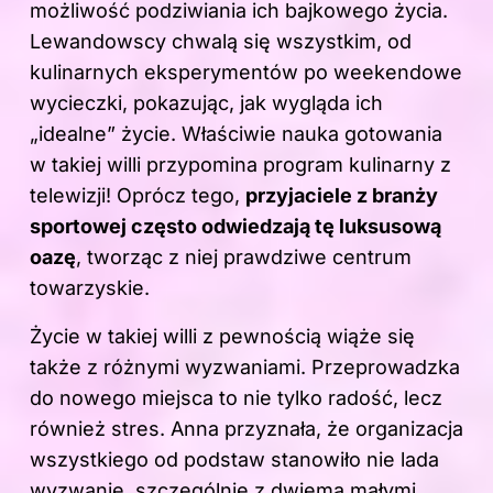
możliwość podziwiania ich bajkowego życia.
Lewandowscy chwalą się wszystkim, od
kulinarnych eksperymentów po weekendowe
wycieczki, pokazując, jak wygląda ich
„idealne” życie. Właściwie nauka gotowania
w takiej willi przypomina program kulinarny z
telewizji! Oprócz tego,
przyjaciele z branży
sportowej często odwiedzają tę luksusową
oazę
, tworząc z niej prawdziwe centrum
towarzyskie.
Życie w takiej willi z pewnością wiąże się
także z różnymi wyzwaniami. Przeprowadzka
do nowego miejsca to nie tylko radość, lecz
również stres. Anna przyznała, że organizacja
wszystkiego od podstaw stanowiło nie lada
wyzwanie, szczególnie z dwiema małymi