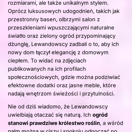
rozmiarami, ale także unikalnym stylem.
Oprócz luksusowych udogodnień, takich jak
przestronny basen, olbrzymi salon z
przeszkleniami wpuszczającymi naturalne
światło oraz zielony ogród przypominający
dżunglę, Lewandowscy zadbali o to, aby ich
nowy dom łączył elegancję z domowym
ciepłem. To widać na zdjęciach
publikowanych na ich profilach
społecznościowych, gdzie można podziwiać
efektowne dodatki oraz jasne meble, które
nadają wnętrzom świeżości i przytulności.
Nie od dziś wiadomo, że Lewandowscy
uwielbiają otaczać się naturą. Ich
ogród
stanowi prawdziwe królestwo roślin
, a wśród
palm można w ciszy i spokoju odpocząć po