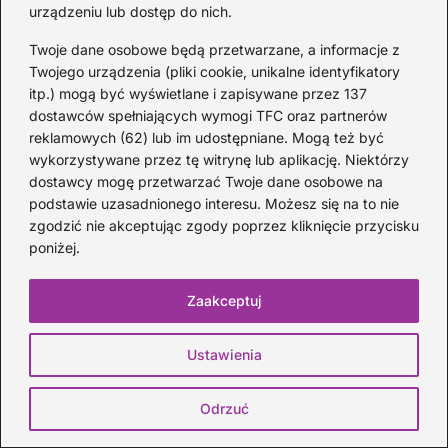
urządzeniu lub dostęp do nich.
Twoje dane osobowe będą przetwarzane, a informacje z
Twojego urządzenia (pliki cookie, unikalne identyfikatory
itp.) mogą być wyświetlane i zapisywane przez 137
dostawców spełniających wymogi TFC oraz partnerów
reklamowych (62) lub im udostępniane. Mogą też być
wykorzystywane przez tę witrynę lub aplikację. Niektórzy
dostawcy mogę przetwarzać Twoje dane osobowe na
podstawie uzasadnionego interesu. Możesz się na to nie
zgodzić nie akceptując zgody poprzez kliknięcie przycisku
poniżej.
Kapodaster do ukulele: jak go używać i
jak ułatwia grę akordów
Zaakceptuj
4 DNI TEMU
Ustawienia
Odrzuć