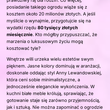
prawdziwy raj dla rodzin. Co więcej,
posiadanie takiego ogrodu wiąże się z
kosztem około 20 milionów złotych. A jeśli
myślicie o wynajmie, przygotujcie się na
wydatki rzędu
80 tysięcy złotych
miesięcznie
. Kto mógłby przypuszczać, że
marzenia o luksusowym życiu mogą
kosztować tyle?
Wnętrze willi urzeka wielu estetów swym
pięknem. Jasne kolory dominują w aranżacji,
doskonale oddając styl Anny Lewandowskiej,
która ceni sobie minimalistyczne, a
jednocześnie eleganckie wykończenia. W
kuchni białe meble królują, sprawiając, że
gotowanie staje się zarówno przyjemnością,
jak i sztuką. Nie można zapominać o ogrodzie