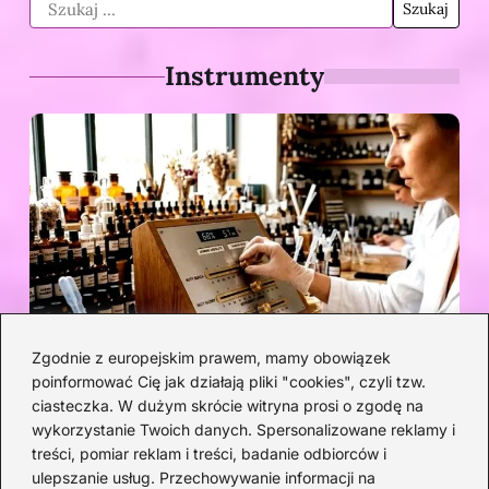
Instrumenty
Zgodnie z europejskim prawem, mamy obowiązek
poinformować Cię jak działają pliki "cookies", czyli tzw.
Akordy do Wielkiej Wody — chwyty
ciasteczka. W dużym skrócie witryna prosi o zgodę na
gitarowe z diagramami i wskazówkami
wykorzystanie Twoich danych. Spersonalizowane reklamy i
treści, pomiar reklam i treści, badanie odbiorców i
4 DNI TEMU
ulepszanie usług. Przechowywanie informacji na