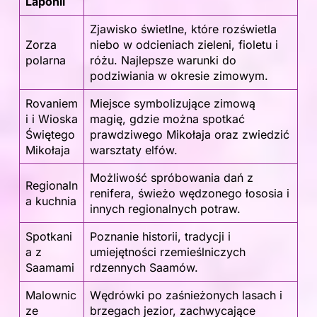
Laponii
Zjawisko świetlne, które rozświetla
Zorza
niebo w odcieniach zieleni, fioletu i
polarna
różu. Najlepsze warunki do
podziwiania w okresie zimowym.
Rovaniem
Miejsce symbolizujące zimową
i i Wioska
magię, gdzie można spotkać
Świętego
prawdziwego Mikołaja oraz zwiedzić
Mikołaja
warsztaty elfów.
Możliwość spróbowania dań z
Regionaln
renifera, świeżo wędzonego łososia i
a kuchnia
innych regionalnych potraw.
Spotkani
Poznanie historii, tradycji i
a z
umiejętności rzemieślniczych
Saamami
rdzennych Saamów.
Malownic
Wędrówki po zaśnieżonych lasach i
ze
brzegach jezior, zachwycające