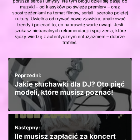
porusza serca i umysły. Na tym blogu dzieli się pasją do
muzyki – od klasyków po świeże premiery – oraz
spostrzeżeniami na temat filmów, seriali i szeroko pojętej
kultury. Uwielbia odkrywać nowe zjawiska, analizować
trendy i polecać to, co naprawdę warte uwagi. Jeśli
szukasz niebanalnych rekomendacji i spojrzenia, które
łączy wiedzę z autentycznym entuzjazmem – dobrze
trafiłeś.
Poprzedni:
Jakie słuchawki dla DJ? Oto pięć
modeli, które musisz poznać!
Następny:
Ile musisz zapłacić za koncert