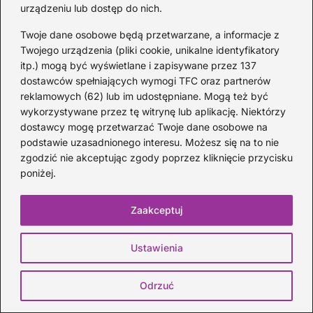
na gitarze w 15 minut
urządzeniu lub dostęp do nich.
2026-08-04
Twoje dane osobowe będą przetwarzane, a informacje z
Twojego urządzenia (pliki cookie, unikalne identyfikatory
itp.) mogą być wyświetlane i zapisywane przez 137
dostawców spełniających wymogi TFC oraz partnerów
reklamowych (62) lub im udostępniane. Mogą też być
wykorzystywane przez tę witrynę lub aplikację. Niektórzy
dostawcy mogę przetwarzać Twoje dane osobowe na
podstawie uzasadnionego interesu. Możesz się na to nie
zgodzić nie akceptując zgody poprzez kliknięcie przycisku
poniżej.
Zaakceptuj
Gdzie znaleźć filmy muzyczne online —
lekcje historii muzyki z najlepszych
Ustawienia
źródeł
2026-08-01
Odrzuć