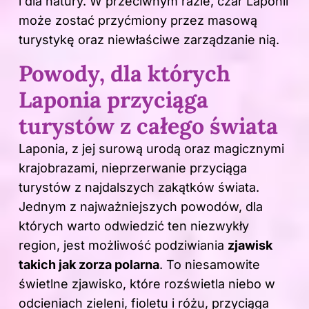
i dla natury. W przeciwnym razie, czar Laponii
może zostać przyćmiony przez masową
turystykę oraz niewłaściwe zarządzanie nią.
Powody, dla których
Laponia przyciąga
turystów z całego świata
Laponia, z jej surową urodą oraz magicznymi
krajobrazami, nieprzerwanie przyciąga
turystów z najdalszych zakątków świata.
Jednym z najważniejszych powodów, dla
których warto odwiedzić ten niezwykły
region, jest możliwość podziwiania
zjawisk
takich jak zorza polarna
. To niesamowite
świetlne zjawisko, które rozświetla niebo w
odcieniach zieleni, fioletu i różu, przyciąga