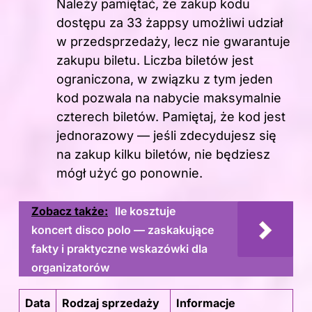
Należy pamiętać, że zakup kodu
dostępu za 33 żappsy umożliwi udział
w przedsprzedaży, lecz nie gwarantuje
zakupu biletu. Liczba biletów jest
ograniczona, w związku z tym jeden
kod pozwala na nabycie maksymalnie
czterech biletów. Pamiętaj, że kod jest
jednorazowy — jeśli zdecydujesz się
na zakup kilku biletów, nie będziesz
mógł użyć go ponownie.
Zobacz także:
Ile kosztuje
koncert disco polo — zaskakujące
fakty i praktyczne wskazówki dla
organizatorów
Data
Rodzaj sprzedaży
Informacje