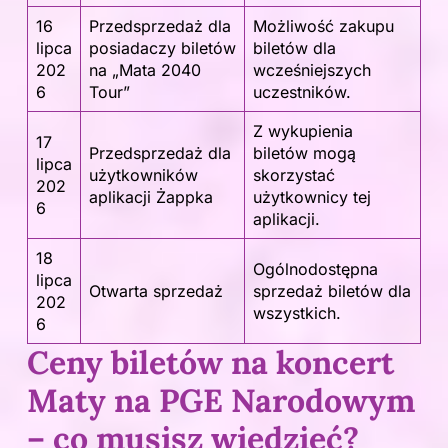
16
Przedsprzedaż dla
Możliwość zakupu
lipca
posiadaczy biletów
biletów dla
202
na „Mata 2040
wcześniejszych
6
Tour”
uczestników.
Z wykupienia
17
Przedsprzedaż dla
biletów mogą
lipca
użytkowników
skorzystać
202
aplikacji Żappka
użytkownicy tej
6
aplikacji.
18
Ogólnodostępna
lipca
Otwarta sprzedaż
sprzedaż biletów dla
202
wszystkich.
6
Ceny biletów na koncert
Maty na PGE Narodowym
– co musisz wiedzieć?