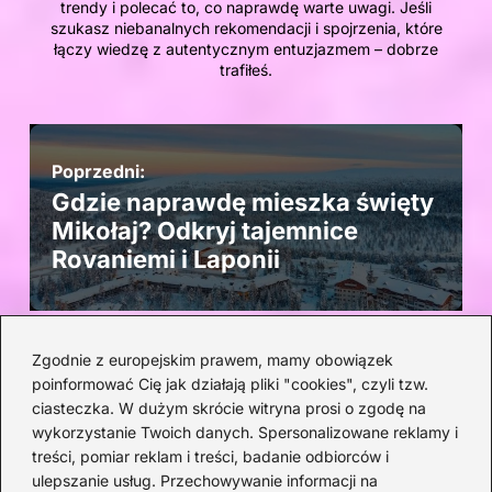
trendy i polecać to, co naprawdę warte uwagi. Jeśli
szukasz niebanalnych rekomendacji i spojrzenia, które
łączy wiedzę z autentycznym entuzjazmem – dobrze
trafiłeś.
Poprzedni:
Gdzie naprawdę mieszka święty
Mikołaj? Odkryj tajemnice
Rovaniemi i Laponii
Zgodnie z europejskim prawem, mamy obowiązek
Następny:
poinformować Cię jak działają pliki "cookies", czyli tzw.
Zagadkowa śmierć żony
ciasteczka. W dużym skrócie witryna prosi o zgodę na
Escobara – prawdziwe losy Marii
wykorzystanie Twoich danych. Spersonalizowane reklamy i
Victorii Henao
treści, pomiar reklam i treści, badanie odbiorców i
ulepszanie usług. Przechowywanie informacji na