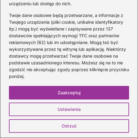
urządzeniu lub dostęp do nich.
Twoje dane osobowe będą przetwarzane, a informacje z
Twojego urządzenia (pliki cookie, unikalne identyfikatory
Zobacz więcej
itp.) mogą być wyświetlane i zapisywane przez 137
dostawców spełniających wymogi TFC oraz partnerów
reklamowych (62) lub im udostępniane. Mogą też być
wykorzystywane przez tę witrynę lub aplikację. Niektórzy
dostawcy mogę przetwarzać Twoje dane osobowe na
podstawie uzasadnionego interesu. Możesz się na to nie
zgodzić nie akceptując zgody poprzez kliknięcie przycisku
poniżej.
Zaakceptuj
Ustawienia
Ile trwa koncert Mrozu — plan występu i
Odrzuć
przewidywany czas