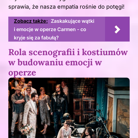
sprawia, że nasza empatia rośnie do potęgi!
Zobacz także:
Zaskakujące wątki
i emocje w operze Carmen - co
kryje się za fabułą?
Rola scenografii i kostiumów
w budowaniu emocji w
operze