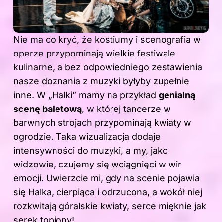
Nie ma co kryć, że kostiumy i scenografia w
operze przypominają wielkie festiwale
kulinarne, a bez odpowiedniego zestawienia
nasze doznania z muzyki byłyby zupełnie
inne. W „Halki” mamy na przykład
genialną
scenę baletową
, w której tancerze w
barwnych strojach przypominają kwiaty w
ogrodzie. Taka wizualizacja dodaje
intensywności do muzyki, a my, jako
widzowie, czujemy się wciągnięci w wir
emocji. Uwierzcie mi, gdy na scenie pojawia
się Halka, cierpiąca i odrzucona, a wokół niej
rozkwitają góralskie kwiaty, serce mięknie jak
serek topiony!