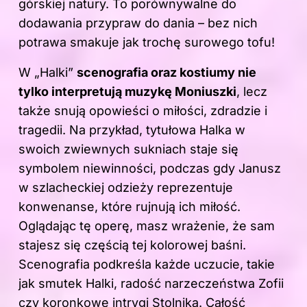
górskiej natury. To porównywalne do
dodawania przypraw do dania – bez nich
potrawa smakuje jak trochę surowego tofu!
W „Halki”
scenografia oraz kostiumy nie
tylko interpretują muzykę Moniuszki
, lecz
także snują opowieści o miłości, zdradzie i
tragedii. Na przykład, tytułowa Halka w
swoich zwiewnych sukniach staje się
symbolem niewinności, podczas gdy Janusz
w szlacheckiej odzieży reprezentuje
konwenanse, które rujnują ich miłość.
Oglądając tę operę, masz wrażenie, że sam
stajesz się częścią tej kolorowej baśni.
Scenografia podkreśla każde uczucie, takie
jak smutek Halki, radość narzeczeństwa Zofii
czy koronkowe intrygi Stolnika. Całość