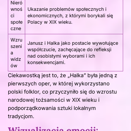
Nieró
wnoś
Ukazanie problemów społecznych i
ci
ekonomicznych, z którymi borykali się
społe
Polacy w XIX wieku.
czne
Wzru
Janusz i Halka jako postacie wywołujące
szeni
współczucie, zachęcające do refleksji
a
nad osobistymi wyborami i ich
widz
konsekwencjami.
ów
Ciekawostką jest to, że „Halka” była jedną z
pierwszych oper, w której wykorzystano
polski folklor, co przyczyniło się do wzrostu
narodowej tożsamości w XIX wieku i
podporządkowania sztuki lokalnym
tradycjom.
Wizualizacja emocji: