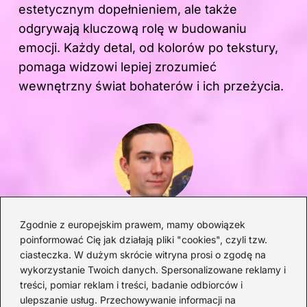
estetycznym dopełnieniem, ale także
odgrywają kluczową rolę w budowaniu
emocji. Każdy detal, od kolorów po tekstury,
pomaga widzowi lepiej zrozumieć
wewnętrzny świat bohaterów i ich przeżycia.
Zgodnie z europejskim prawem, mamy obowiązek
Oskar Zalewski
poinformować Cię jak działają pliki "cookies", czyli tzw.
Miłośnik dźwięków, historii popkultury i wszystkiego, co
ciasteczka. W dużym skrócie witryna prosi o zgodę na
porusza serca i umysły. Na tym blogu dzieli się pasją do
wykorzystanie Twoich danych. Spersonalizowane reklamy i
muzyki – od klasyków po świeże premiery – oraz
treści, pomiar reklam i treści, badanie odbiorców i
spostrzeżeniami na temat filmów, seriali i szeroko pojętej
kultury. Uwielbia odkrywać nowe zjawiska, analizować
ulepszanie usług. Przechowywanie informacji na