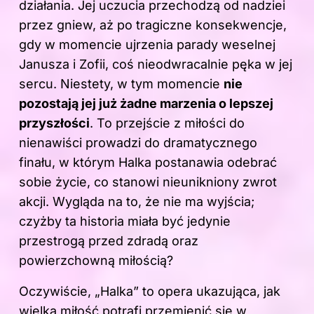
działania. Jej uczucia przechodzą od nadziei
przez gniew, aż po tragiczne konsekwencje,
gdy w momencie ujrzenia parady weselnej
Janusza i Zofii, coś nieodwracalnie pęka w jej
sercu. Niestety, w tym momencie
nie
pozostają jej już żadne marzenia o lepszej
przyszłości
. To przejście z miłości do
nienawiści prowadzi do dramatycznego
finału, w którym Halka postanawia odebrać
sobie życie, co stanowi nieunikniony zwrot
akcji. Wygląda na to, że nie ma wyjścia;
czyżby ta historia miała być jedynie
przestrogą przed zdradą oraz
powierzchowną miłością?
Oczywiście, „Halka” to opera ukazująca, jak
wielka miłość potrafi przemienić się w