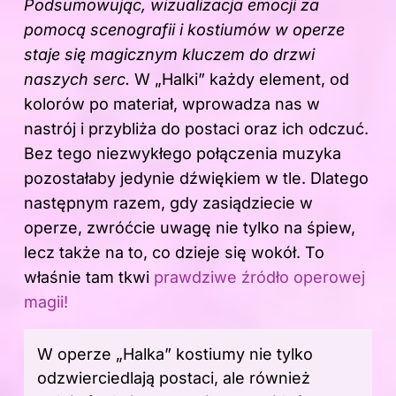
Podsumowując, wizualizacja emocji za
pomocą scenografii i kostiumów w operze
staje się magicznym kluczem do drzwi
naszych serc.
W „Halki” każdy element, od
kolorów po materiał, wprowadza nas w
nastrój i przybliża do postaci oraz ich odczuć.
Bez tego niezwykłego połączenia muzyka
pozostałaby jedynie dźwiękiem w tle. Dlatego
następnym razem, gdy zasiądziecie w
operze, zwróćcie uwagę nie tylko na śpiew,
lecz także na to, co dzieje się wokół. To
właśnie tam tkwi
prawdziwe źródło operowej
magii!
W operze „Halka” kostiumy nie tylko
odzwierciedlają postaci, ale również