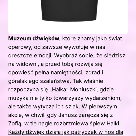
Muzeum dźwięków
, które znamy jako świat
operowy, od zawsze wywołuje w nas
dreszcze emocji. Wyobraź sobie, że siedzisz
na widowni, a przed tobą rozwija się
opowieść pełna namiętności, zdrad i
góralskiego szaleństwa. Tak właśnie
rozpoczyna się „Halka” Moniuszki, gdzie
muzyka nie tylko towarzyszy wydarzeniom,
ale także wytycza ich szlak. W pierwszym
akcie, w chwili gdy Janusz zaręcza się z
Zofią, w tle nagle rozbrzmiewa śpiew Halki.
Każdy dźwięk działa jak pstryczek w nos dla