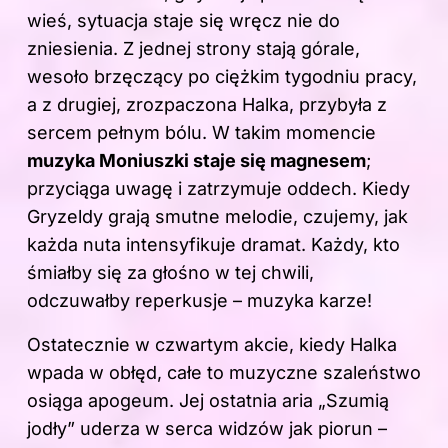
wieś, sytuacja staje się wręcz nie do
zniesienia. Z jednej strony stają górale,
wesoło brzęczący po ciężkim tygodniu pracy,
a z drugiej, zrozpaczona Halka, przybyła z
sercem pełnym bólu. W takim momencie
muzyka Moniuszki staje się magnesem
;
przyciąga uwagę i zatrzymuje oddech. Kiedy
Gryzeldy grają smutne melodie, czujemy, jak
każda nuta intensyfikuje dramat. Każdy, kto
śmiałby się za głośno w tej chwili,
odczuwałby reperkusje – muzyka karze!
Ostatecznie w czwartym akcie, kiedy Halka
wpada w obłęd, całe to muzyczne szaleństwo
osiąga apogeum. Jej ostatnia aria „Szumią
jodły” uderza w serca widzów jak piorun –