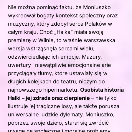
Nie można pominąć faktu, że Moniuszko
wykreował bogaty kontekst społeczny oraz
muzyczny, który zdobył serca Polaków w
całym kraju. Choć „Halka” miała swoją
premierę w Wilnie, to właśnie warszawska
wersja wstrząsnęła sercami wielu,
odzwierciedlając ich emocje. Mazury,
uwertury i niewątpliwie emocjonalne arie
przyciągały tłumy, które ustawiały się w
długich kolejkach do teatru, niczym do
najnowszego hipermarketu.
Osobista historia
Halki – jej zdrada oraz cierpienie
– nie tylko
ilustruje jej tragiczne losy, ale także porusza
uniwersalne ludzkie dylematy. Moniuszko,
poprzez swoje dzieło, starał się zwrócić
uwagę na społeczne i moralne problemy,