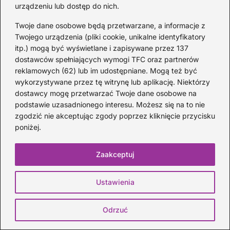
trendy i polecać to, co naprawdę warte uwagi. Jeśli
urządzeniu lub dostęp do nich.
szukasz niebanalnych rekomendacji i spojrzenia, które
łączy wiedzę z autentycznym entuzjazmem – dobrze
Twoje dane osobowe będą przetwarzane, a informacje z
trafiłeś.
Twojego urządzenia (pliki cookie, unikalne identyfikatory
itp.) mogą być wyświetlane i zapisywane przez 137
dostawców spełniających wymogi TFC oraz partnerów
reklamowych (62) lub im udostępniane. Mogą też być
Poprzedni:
wykorzystywane przez tę witrynę lub aplikację. Niektórzy
Muzyczny hołd na pogrzebie
dostawcy mogę przetwarzać Twoje dane osobowe na
podstawie uzasadnionego interesu. Możesz się na to nie
Adamowicza – kto wystąpił?
zgodzić nie akceptując zgody poprzez kliknięcie przycisku
Pełna lista artystów
poniżej.
Zaakceptuj
Następny:
Ustawienia
Odkryj magię muzyki klasycznej
w W grocie Króla Gór
Odrzuć