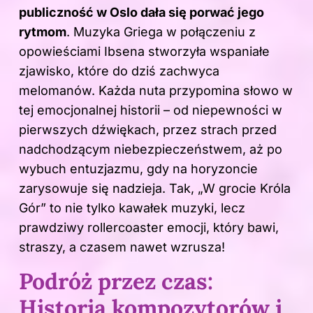
publiczność w Oslo dała się porwać jego
rytmom
. Muzyka Griega w połączeniu z
opowieściami Ibsena stworzyła wspaniałe
zjawisko, które do dziś zachwyca
melomanów. Każda nuta przypomina słowo w
tej emocjonalnej historii – od niepewności w
pierwszych dźwiękach, przez strach przed
nadchodzącym niebezpieczeństwem, aż po
wybuch entuzjazmu, gdy na horyzoncie
zarysowuje się nadzieja. Tak, „W grocie Króla
Gór” to nie tylko kawałek muzyki, lecz
prawdziwy rollercoaster emocji, który bawi,
straszy, a czasem nawet wzrusza!
Podróż przez czas:
Historia kompozytorów i