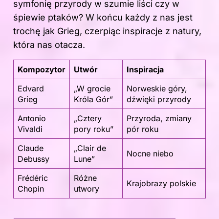
symfonię przyrody w szumie liści czy w
śpiewie ptaków? W końcu każdy z nas jest
trochę jak Grieg, czerpiąc inspiracje z natury,
która nas otacza.
Kompozytor
Utwór
Inspiracja
Edvard
„W grocie
Norweskie góry,
Grieg
Króla Gór”
dźwięki przyrody
Antonio
„Cztery
Przyroda, zmiany
Vivaldi
pory roku”
pór roku
Claude
„Clair de
Nocne niebo
Debussy
Lune”
Frédéric
Różne
Krajobrazy polskie
Chopin
utwory