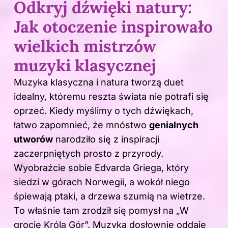
Odkryj dźwięki natury:
Jak otoczenie inspirowało
wielkich mistrzów
muzyki klasycznej
Muzyka klasyczna i natura tworzą duet
idealny, któremu reszta świata nie potrafi się
oprzeć. Kiedy myślimy o tych dźwiękach,
łatwo zapomnieć, że mnóstwo
genialnych
utworów
narodziło się z inspiracji
zaczerpniętych prosto z przyrody.
Wyobraźcie sobie Edvarda Griega, który
siedzi w górach Norwegii, a wokół niego
śpiewają ptaki, a drzewa szumią na wietrze.
To właśnie tam zrodził się pomysł na „W
grocie Króla Gór”. Muzyka dosłownie oddaje