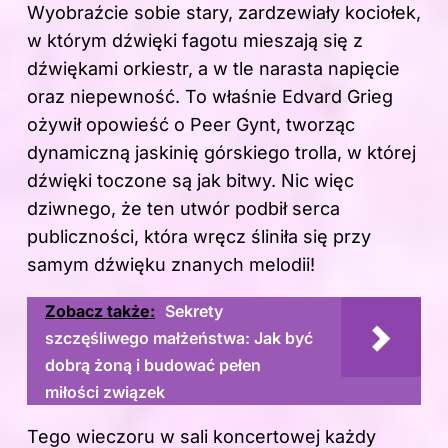
Wyobraźcie sobie stary, zardzewiały kociołek,
w którym dźwięki fagotu mieszają się z
dźwiękami orkiestr, a w tle narasta napięcie
oraz niepewność. To właśnie Edvard Grieg
ożywił opowieść o Peer Gynt, tworząc
dynamiczną jaskinię górskiego trolla, w której
dźwięki toczone są jak bitwy. Nic więc
dziwnego, że ten utwór podbił serca
publiczności, która wręcz śliniła się przy
samym dźwięku znanych melodii!
Zobacz także:
Sekrety
szczęśliwego małżeństwa: Jak być
dobrą żoną i budować pełen
miłości związek
Tego wieczoru w sali koncertowej każdy