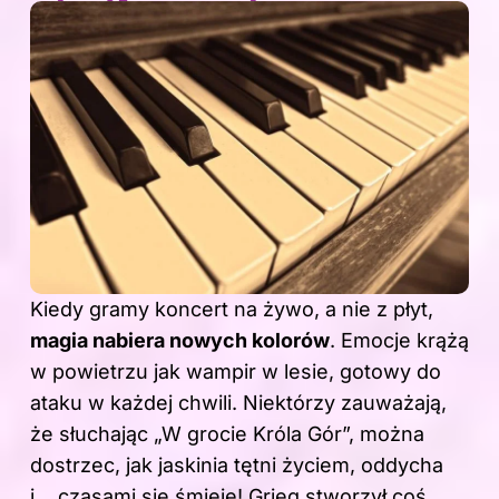
Kiedy gramy koncert na żywo, a nie z płyt,
magia nabiera nowych kolorów
. Emocje krążą
w powietrzu jak wampir w lesie, gotowy do
ataku w każdej chwili. Niektórzy zauważają,
że słuchając „W grocie Króla Gór”, można
dostrzec, jak jaskinia tętni życiem, oddycha
i… czasami się śmieje! Grieg stworzył coś