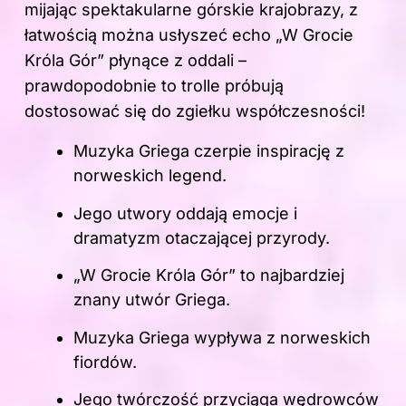
mijając spektakularne górskie krajobrazy, z
łatwością można usłyszeć echo „W Grocie
Króla Gór” płynące z oddali –
prawdopodobnie to trolle próbują
dostosować się do zgiełku współczesności!
Muzyka Griega czerpie inspirację z
norweskich legend.
Jego utwory oddają emocje i
dramatyzm otaczającej przyrody.
„W Grocie Króla Gór” to najbardziej
znany utwór Griega.
Muzyka Griega wypływa z norweskich
fiordów.
Jego twórczość przyciąga wędrowców