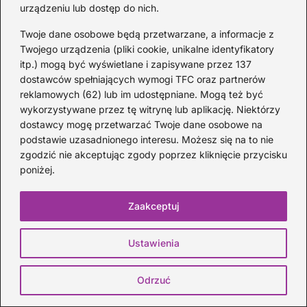
urządzeniu lub dostęp do nich.
Twoje dane osobowe będą przetwarzane, a informacje z
Twojego urządzenia (pliki cookie, unikalne identyfikatory
Jak grać „Czerwone korale” na gitarze?
itp.) mogą być wyświetlane i zapisywane przez 137
Przewodnik po akordach z pełnym
dostawców spełniających wymogi TFC oraz partnerów
opisem
reklamowych (62) lub im udostępniane. Mogą też być
wykorzystywane przez tę witrynę lub aplikację. Niektórzy
1 MIESIĄC TEMU
dostawcy mogę przetwarzać Twoje dane osobowe na
podstawie uzasadnionego interesu. Możesz się na to nie
Kategorie
zgodzić nie akceptując zgody poprzez kliknięcie przycisku
poniżej.
Artyści
(33)
DJ
(21)
Zaakceptuj
Epoka Baroku
(15)
Instrumenty
(43)
Ustawienia
Kompozytorzy
(23)
Koncerty
(32)
Odrzuć
Muzyka
(208)