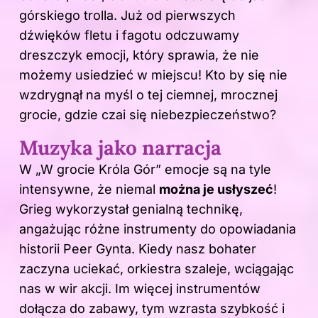
górskiego trolla. Już od pierwszych
dźwięków fletu i fagotu odczuwamy
dreszczyk emocji, który sprawia, że nie
możemy usiedzieć w miejscu! Kto by się nie
wzdrygnął na myśl o tej ciemnej, mrocznej
grocie, gdzie czai się niebezpieczeństwo?
Muzyka jako narracja
W „W grocie
Króla
Gór” emocje są na tyle
intensywne, że niemal
można je usłyszeć
!
Grieg wykorzystał genialną technikę,
angażując różne instrumenty do opowiadania
historii Peer Gynta. Kiedy nasz bohater
zaczyna uciekać, orkiestra szaleje, wciągając
nas w wir akcji. Im więcej instrumentów
dołącza do zabawy, tym wzrasta szybkość i