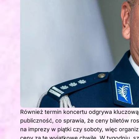
Również termin koncertu odgrywa kluczową
publiczność, co sprawia, że ceny biletów ro
na imprezy w piątki czy soboty, więc organi
ceny za te wyjątkowe chwile. W tygodniu, sz