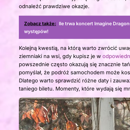
odnaleźć prawdziwe okazje.
Zobacz także:
Ile trwa koncert Imagine Drago
występów!
Kolejną kwestią, na którą warto zwrócić uwag
ziemniaki na wsi, gdy kupisz je w
odpowiedn
powszednie często okazują się znacznie ta
pomyślał, że podróż samochodem może koszt
Dlatego warto sprawdzić różne daty i zauwa
taniego biletu. Momenty, które wydają się m