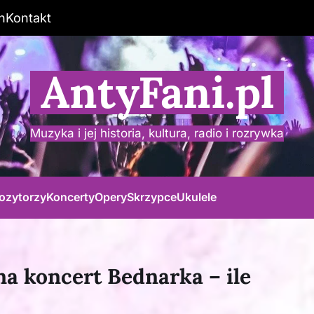
n
Kontakt
AntyFani.pl
Muzyka i jej historia, kultura, radio i rozrywka
ozytorzy
Koncerty
Opery
Skrzypce
Ukulele
na koncert Bednarka – ile