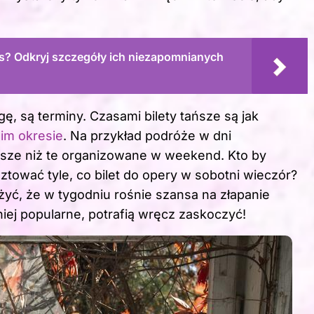
ns? Odkryj szczegóły ich niezapomnianych
ę, są terminy. Czasami bilety tańsze są jak
im okresie
. Na przykład podróże w dni
ńsze niż te organizowane w weekend. Kto by
ować tyle, co bilet do opery w sobotni wieczór?
żyć, że w tygodniu rośnie szansa na złapanie
niej popularne, potrafią wręcz zaskoczyć!