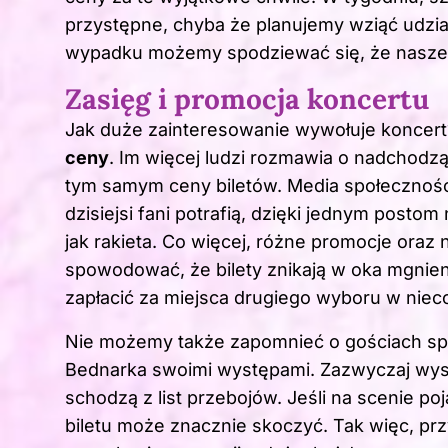
przystępne, chyba że planujemy wziąć udzia
wypadku możemy spodziewać się, że nasze o
Zasięg i promocja koncertu
Jak duże zainteresowanie wywołuje koncert
ceny
. Im więcej ludzi rozmawia o nadchodzą
tym samym ceny biletów. Media społecznoś
dzisiejsi fani potrafią, dzięki jednym post
jak rakieta. Co więcej, różne promocje ora
spowodować, że bilety znikają w oka mgnieniu
zapłacić za miejsca drugiego wyboru w niec
Nie możemy także zapomnieć o gościach spe
Bednarka swoimi występami. Zazwyczaj wystę
schodzą z list przebojów. Jeśli na scenie po
biletu może znacznie skoczyć. Tak więc, pr