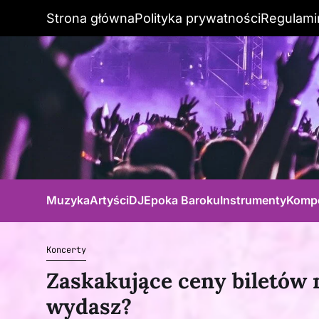
Strona główna
Polityka prywatności
Regulami
Muzyka
Artyści
DJ
Epoka Baroku
Instrumenty
Komp
Koncerty
Zaskakujące ceny biletów 
wydasz?