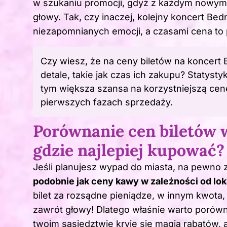
w szukaniu promocji, gdyż z każdym nowym
głowy. Tak, czy inaczej, kolejny koncert B
niezapomnianych emocji, a czasami cena to p
Czy wiesz, że na ceny biletów na koncert
detale, takie jak czas ich zakupu? Statysty
tym większa szansa na korzystniejszą cenę
pierwszych fazach sprzedaży.
Porównanie cen biletów w
gdzie najlepiej kupować?
Jeśli planujesz wypad do miasta, na pewno 
podobnie jak ceny kawy w zależności od loka
bilet za rozsądne pieniądze, w innym kwota
zawrót głowy! Dlatego właśnie warto porówn
twoim sąsiedztwie kryje się magia rabatów, a 