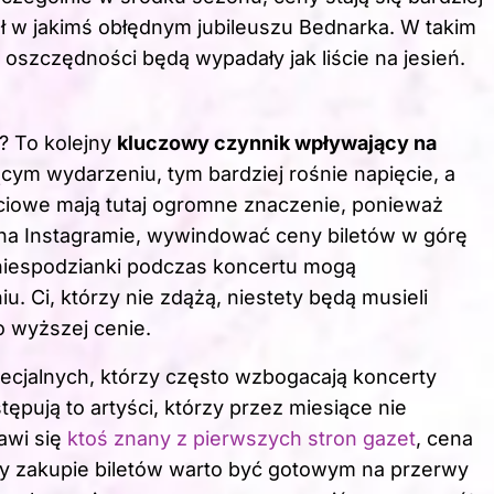
ł w jakimś obłędnym jubileuszu Bednarka. W takim
szczędności będą wypadały jak liście na jesień.
? To kolejny
kluczowy czynnik wpływający na
cym wydarzeniu, tym bardziej rośnie napięcie, a
ciowe mają tutaj ogromne znaczenie, ponieważ
om na Instagramie, wywindować ceny biletów w górę
z niespodzianki podczas koncertu mogą
. Ci, którzy nie zdążą, niestety będą musieli
o wyższej cenie.
cjalnych, którzy często wzbogacają koncerty
pują to artyści, którzy przez miesiące nie
jawi się
ktoś znany z pierwszych stron gazet
, cena
zy zakupie biletów warto być gotowym na przerwy