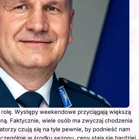
 rolę. Występy weekendowe przyciągają większą
sną. Faktycznie, wiele osób ma zwyczaj chodzenia
zatorzy czują się na tyle pewnie, by podnieść nam
czególnie w środku sezonu, ceny stają się bardziej