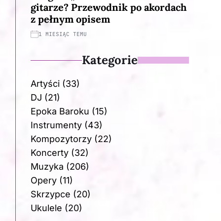
gitarze? Przewodnik po akordach
z pełnym opisem
1 MIESIĄC TEMU
Kategorie
Artyści
(33)
DJ
(21)
Epoka Baroku
(15)
Instrumenty
(43)
Kompozytorzy
(22)
Koncerty
(32)
Muzyka
(206)
Opery
(11)
Skrzypce
(20)
Ukulele
(20)